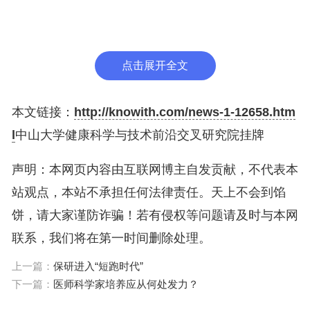
挂牌现场。中山大学供图，下同
近年来，中山大学积极布局交叉学科建设，相继
点击展开全文
成立绿色化学与分子工程研究院、医学人文联合研究
院、香港高等研究院、人工智能研究院等跨学科研究
本文链接：
http://knowith.com/news-1-12658.htm
机构和平台，鼓励教师开展跨学科、跨领域协同攻
l
中山大学健康科学与技术前沿交叉研究院挂牌
关，有力推动了交叉学科教育、科技、人才的深度融
声明：本网页内容由互联网博主自发贡献，不代表本
合发展。
站观点，本站不承担任何法律责任。天上不会到馅
记者获悉，健康科学与技术前沿交叉研究院首批
饼，请大家谨防诈骗！若有侵权等问题请及时与本网
入驻团队包括“临床免疫+”“智能医学+”“系统医学
联系，我们将在第一时间删除处理。
+”“细胞科学+”四个研究中心，计划通过攻关重点病
上一篇：
保研进入“短跑时代”
种的前沿性问题与共性难题，打造国家医学基础研究
下一篇：
医师科学家培养应从何处发力？
战略基地和科技创新策源高地，建设国际顶尖的医学