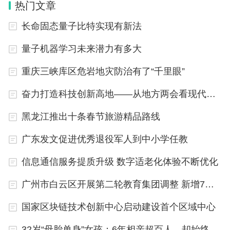
热门文章
领域高水平基础研究和交叉研究机构。
长命固态量子比特实现有新法
量子机器学习未来潜力有多大
重庆三峡库区危岩地灾防治有了“千里眼”
奋力打造科技创新高地——从地方两会看现代化产业体系建设
黑龙江推出十条春节旅游精品路线
广东发文促进优秀退役军人到中小学任教
信息通信服务提质升级 数字适老化体验不断优化
广州市白云区开展第二轮教育集团调整 新增7个教育集团和13个教育联盟
国家区块链技术创新中心启动建设首个区域中心
32岁“母胎单身”女孩：6年相亲超百人，却始终没能谈一场恋爱