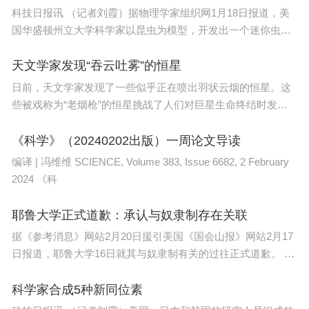
科技日报讯 （记者刘霞）据物理学家组织网1月18日报道，美
国华盛顿州立大学科学家以昆虫为模型，开发出一个迷你虫子
颁牌现场。
和一个迷你
天文学家发现“吞云吐雾”的恒星
值得一提的是，健康科学与技术前沿交叉研究院
日前，天文学家发现了一些似乎正在喷出羽状云烟的恒星。这
首批入驻的团队分布跨越医、工、理、信息等多个学
些被戏称为“老烟枪”的恒星挑战了人们对巨星生命终结时发生
的
部，涵盖各附属医院及20多个院系单位。此外，中
《科学》（20240202出版）一周论文导读
山大学同步出台了支持该研究院建设的若干措施、双
编译 | 冯维维 SCIENCE, Volume 383, Issue 6682, 2 February
聘人员及科研用房管理工作方案，旨在为交叉学科的
2024 《科
迅速发展创造良好学术氛围和支撑条件。
耶鲁大学正式道歉：承认与奴隶制存在关联
据《参考消息》网站2月20日援引美国《国会山报》网站2月17
日报道，耶鲁大学16日就其与奴隶制有关的过往正式道歉。 报
道
科学家合成5种新同位素