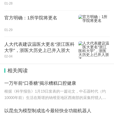
服务国家医学创新与粤港澳大湾区人民健康的重要力
01-28
量。
官方明确：1所学院将更名
01-29
人大代表建议温医大更名“浙江医科
大学”，浙医大历史上已并入浙大
02-04
相关阅读
一万年前“口香糖”揭示糟糕口腔健康
根据《科学报告》1月19日发表的一篇论文，中石器时代（约
10000年前）生活在斯堪的纳维亚地区西南部的采集狩猎人群
成员，可
以昆虫为模型制成迄今最轻快全功能机器人