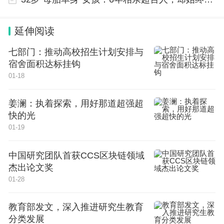
挂牌现场。
延伸阅读
高松表示，中山大学始终坚持服务国家战略需
七部门：推动高校招生计划安排与
求，建设健康科学与技术前沿交叉研究院，是学校以
宿舍面积达标挂钩
多学科交叉融合为战略抓手推动医科发展的一项关键
01-18
部署，旨在整合医科优势力量，创新“医学+X”学科交
姜澜：执着探索，用好那道超强超
叉的体制机制，统筹推进医科教育改革发展、科技创
快的光
新与人才培养。
01-19
据介绍，未来，健康科学与技术前沿交叉研究院
中国研究团队首获CCS区块链领域
将以“基础性、前沿性、交叉性”为建设宗旨，创新管
杰出论文奖
01-28
理体制机制，建立科学合理的评价体系，推动医工、
医理、医文等深度融合，力争在重大疾病防控、高端
教育部发文，深入推进研究生教育
医疗设备、智慧健康服务等领域形成突破，建设成为
分类发展