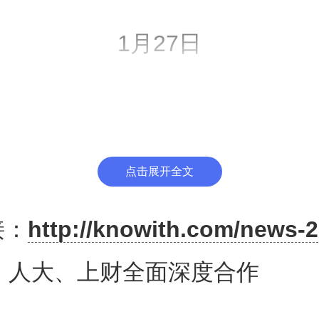
1月27日
两校签署战略合作框架协议
携手开启全面深度合作的新篇章
点击展开全文
接：
http://knowith.com/news-2
社会科学司司长徐青森，中国人
！人大、上财全面深度合作
张东刚、党委副书记郑水泉，上