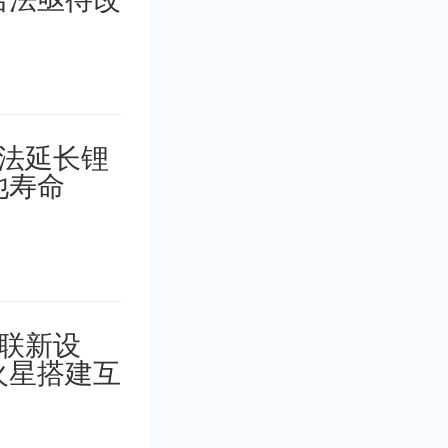
学携手签
国内高校
建设教育
下新的辉
合作，胸
发展的迫