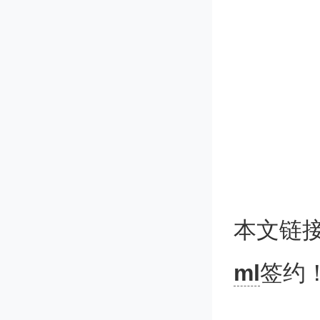
本文链
教育部
ml
签约
委书记