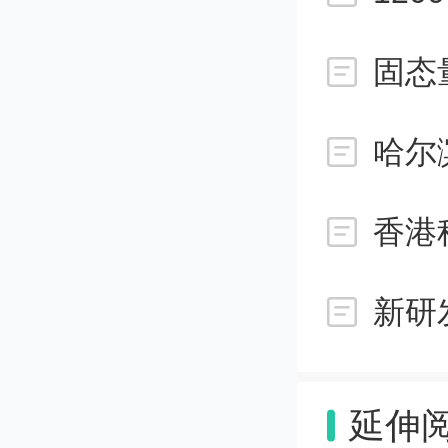
固态
张东刚
哈尔
展都与
此次战
香港
习近平
实，组
会服务
延伸