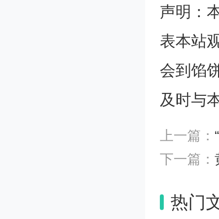
学党委
声明：
国人民
表本站
李增泉
会到馅
约仪式
及时与
上一篇：
为深入
下一篇：
察调研
力和水
热门