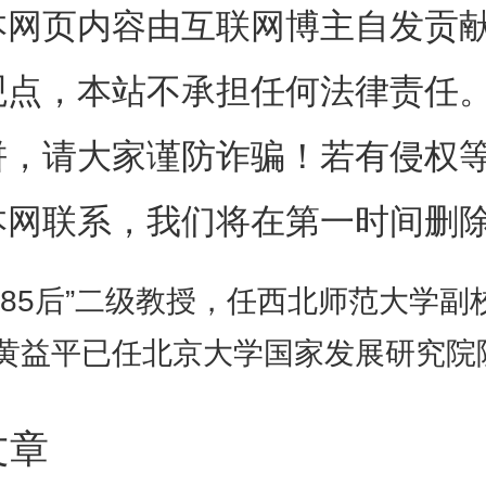
书记许涛、校长刘元春出席签约
本网页内容由互联网博主自发贡
大学副校长郑新业、上海财经大
观点，本站不承担任何法律责任
分别代表双方签署战略合作框架
饼，请大家谨防诈骗！若有侵权
由上海财经大学校长助理刘莉亚
本网联系，我们将在第一时间删
“85后”二级教授，任西北师范大学副
贯彻落实
习近平
总书记在中国人
黄益平已任北京大学国家发展研究院
时重要讲话精神，进一步提升各
平，中国人民大学与上海财经大学
文章