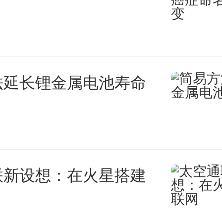
案。
出，上海财经大学与中国人民大
法延长锂金属电池寿命
合作框架协议，共同打造新时代
模式、新标杆、新典范，必将在
实现教育高质量发展的征程中写
联新设想：在火星搭建
。未来，两校将进一步深化战略
大者，立足新时代党和国家建设