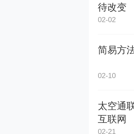
待改变
中国方
02-02
许涛指
简易方
署战略
02-10
合作新
强国和
太空通
煌篇章
互联网
怀国之
02-21