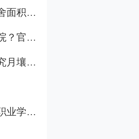
以服务国
七部门：推动高校招生计划安排与宿舍面积达标挂钩
式发展为
张仲景国医大学改名河南国医国药学院？官方回复
线，围绕
中国科学院院士朱美芳：团队正在研究月壤纤维
培养、品
进两校思
济思想研
兰考县委副书记陈宣陶履新兰考三农职业学院院长
面着力推