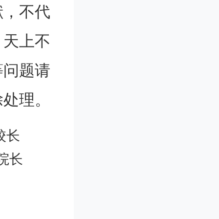
仪式。中
献，不代
学副校长
。天上不
协议。签
等问题请
主持。
除处理。
校长
民大学考
院长
自办学能
本着“优