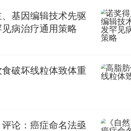
分发挥两校金融经济学科优势，
主、基因编辑技术先驱
主的知识体系，让中国特色哲学
罕见病治疗通用策略
立于世界学术之林；坚持立德树
领青年学生坚定永远听党话、跟
饮食破坏线粒体致体重
，培养更多堪当民族复兴重任
怀天下、放眼全球，让越来越多
国际学术舞台的中央，为弘扬人
建人类命运共同体贡献更多的中
》评论：癌症命名法亟