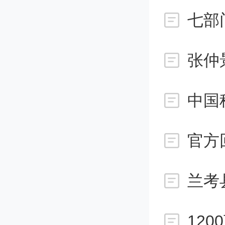
势互补
家重大
主题，
学科建
牌项目
官方
想政治
究、加
12
动合作