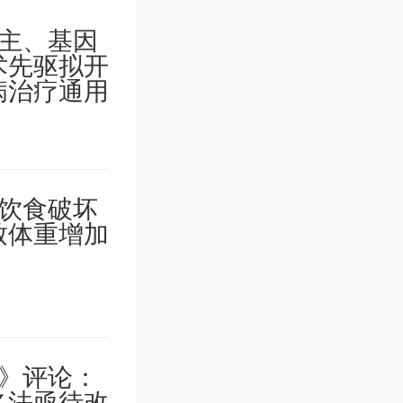
推动建构
社会科学
人根本任
党走的政
的时代新
的中国学
类共同价
国智慧、