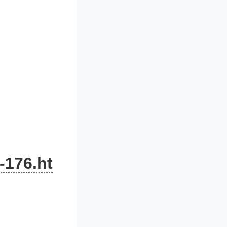
-176.ht
民大学党
海财经大