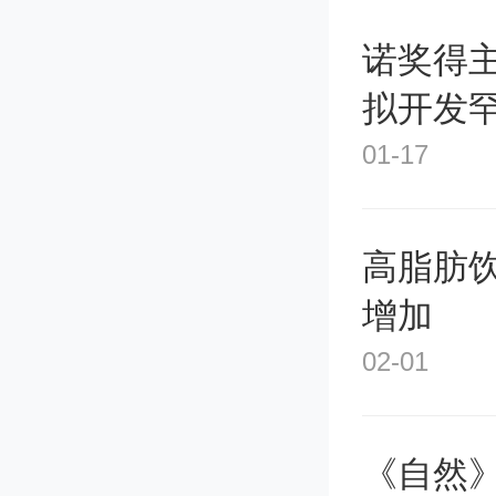
事；充
诺奖得
中国自
拟开发
真正屹
01-17
务，引
高脂肪
治信念
增加
人；胸
02-01
者登上
值、构
《自然