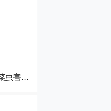
大学的发
两校将以
紧紧围绕
、贯彻落
新研发光谱选择性农膜可助力解决瓜菜虫害问题
咨询、社
济发展故