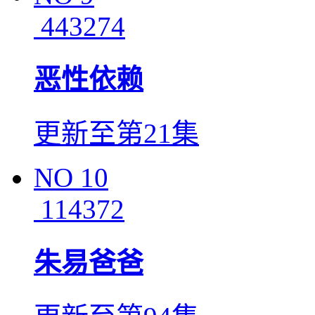
443274
恶性依赖
更新至第21集
NO
10
114372
朱易爸爸