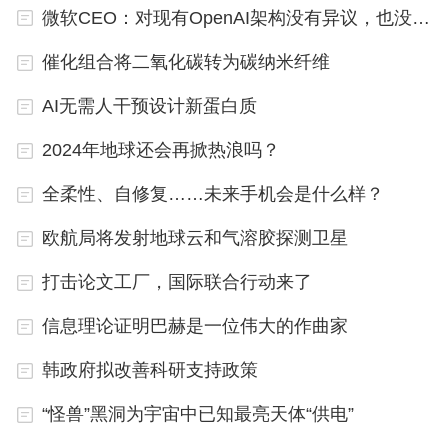
法不需要昂贵的新制造技术或材料。
微软CEO：对现有OpenAI架构没有异议，也没想过掌控更多
催化组合将二氧化碳转为碳纳米纤维
斯坦福大学能源与工程系教授崔屹表示，新研究可为
AI无需人干预设计新蛋白质
电动汽车制造商提供有关如何使锂金属技术适应实际
驾驶条件的实用见解，帮助指导未来的研究，推动锂
2024年地球还会再掀热浪吗？
金属电池走向广泛的商业应用。
全柔性、自修复……未来手机会是什么样？
欧航局将发射地球云和气溶胶探测卫星
打击论文工厂，国际联合行动来了
信息理论证明巴赫是一位伟大的作曲家
韩政府拟改善科研支持政策
“怪兽”黑洞为宇宙中已知最亮天体“供电”