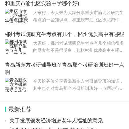
和重庆市渝北区实验中学哪个好)
章节的内容，希望对考生有所帮助。
大家好，今天来为大家分享重庆市渝北区研究生
考点的一些知识点，和重庆市江北区徐悲鸿中学
和重庆市渝北区实验中学哪个好的问题解析，大
郴州考试院研究生考点有几个，郴州优质高中有哪些
家要是都明白，那么可以忽略，如果不太清楚的
话可以看看本篇文章，相信很大概率可以解
大家好，郴州考试院研究生考点有几个相信很多
的网友都不是很明白，包括郴州优质高中有哪些
也是一样，不过没有关系，接下来就来为大家分
青岛新东方考研辅导班？青岛那个考研培训班好一点
享关于郴州考试院研究生考点有几个和郴州优质
啊
高中有哪些的一些知识点，大家可以关注
今天给各位分享青岛新东方考研辅导班的知识，
其中也会对青岛那个考研培训班好一点啊进行解
释，如果能碰巧解决你现在面临的问题，别忘了
关注本站，现在开始吧！本文目录青岛那个考研
最新推荐
培训班好一点啊青岛编程培训哪里学校好
关于发展银发经济增进老年人福祉的意见