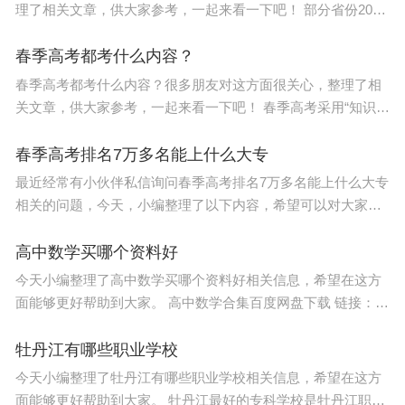
理了相关文章，供大家参考，一起来看一下吧！ 部分省份2023
年春季高考专科分数线如下 ： 1、重庆。文史类：专科线180
分；理工类：专科线180分
春季高考都考什么内容？
春季高考都考什么内容？很多朋友对这方面很关心，整理了相
关文章，供大家参考，一起来看一下吧！ 春季高考采用“知识
+技能”的考试模式，“知识”有四科，分为语文、数学、英语及专
业课知识； 技能”部分考
春季高考排名7万多名能上什么大专
最近经常有小伙伴私信询问春季高考排名7万多名能上什么大专
相关的问题，今天，小编整理了以下内容，希望可以对大家有
所帮助。 2022广东学考部分院校录取分数线如下： 顺德职业
技术学院：最低分3
高中数学买哪个资料好
今天小编整理了高中数学买哪个资料好相关信息，希望在这方
面能够更好帮助到大家。 高中数学合集百度网盘下载 链接： ?
pwd=1234 提取码：1234 简介：高中数学优质资料下载，包
括：试题试卷、课件
牡丹江有哪些职业学校
今天小编整理了牡丹江有哪些职业学校相关信息，希望在这方
面能够更好帮助到大家。 牡丹江最好的专科学校是牡丹江职业