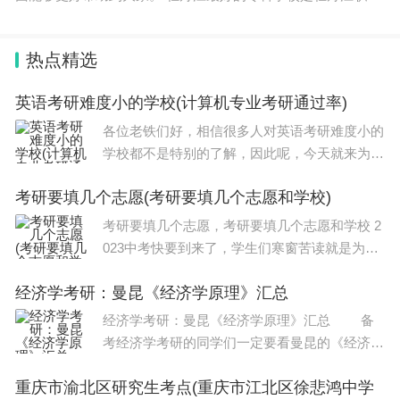
技术学院。 一、学校简介 牡丹江职业技术学院创建于1989
年，是经省
热点精选
英语考研难度小的学校(计算机专业考研通过率)
各位老铁们好，相信很多人对英语考研难度小的
学校都不是特别的了解，因此呢，今天就来为大
家分享下关于英语考研难度小的学校以及计算机
考研要填几个志愿(考研要填几个志愿和学校)
专业考研通过率的问题知识，还望可以帮助大
家，解决大家的一些困惑，下面一起来看看吧
考研要填几个志愿，考研要填几个志愿和学校 2
023中考快要到来了，学生们寒窗苦读就是为了
能考个好学校，俗话说，考的好不如填的好，也
经济学考研：曼昆《经济学原理》汇总
的确，填报志愿也是很关键的，2023年的中考
预计可以填报三到四个志愿。地区不同，志愿填
经济学考研：曼昆《经济学原理》汇总 备
报
考经济学考研的同学们一定要看曼昆的《经济学
原理》，这是必要且必备的复习资料参考书目。
重庆市渝北区研究生考点(重庆市江北区徐悲鸿中学
下面小编就和大家分享曼昆的《经济学原理》各