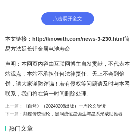
锂）。
点击展开全文
接着让电池静置。研究发现，如果电池在放电状态下
静置1小时，SEI基质周围的死锂就会溶解掉。重新
本文链接：
http://knowith.com/news-3-230.html
简
连接到阳极会使失效的锂重新焕发活力，使电池能产
易方法延长锂金属电池寿命
生更多电量并延长其循环寿命。
声明：本网页内容由互联网博主自发贡献，不代表本
研究人员使用延时视频显微镜，直观地确认了剩余S
站观点，本站不承担任何法律责任。天上不会到馅
EI的分解以及随后在静止阶段死锂的恢复。
饼，请大家谨防诈骗！若有侵权等问题请及时与本网
联系，我们将在第一时间删除处理。
典型的电动汽车约有4000个电池，排列在由电池管
上一篇：
《自然》（20240208出版）一周论文导读
理系统控制的模块中。电池管理系统是监视和控制电
下一篇：
颠覆传统理论，黑洞成恒星诞生与星系形成助推器
池性能的“电子大脑”。现有的管理系统可编程实现单
热门文章
个模块完全放电，使其剩余容量为零。因此，这种方