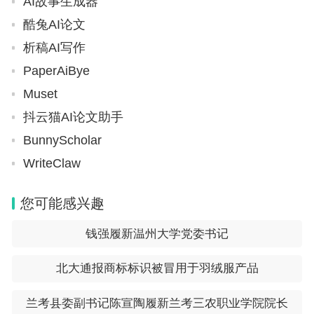
AI故事生成器
酷兔AI论文
析稿AI写作
再有就是，这类学校，教授相对事情多，的确比较冷
PaperAiBye
漠，和你有距离感，你要经常刷存在去，而不是你觉
Muset
得对方高冷，你就躲掉了。你要主动出现，邮件频繁
抖云猫AI论文助手
联系。你存在刷多了，分就高了。这种主动的刷存在
BunnyScholar
我这边好多学生亲测有效。
WriteClaw
咱就是说，这两学校的确有一定入读难度，前期该劝
您可能感兴趣
退则劝退，实在想不开，入读了。那就有问题解决问
钱强履新温州大学党委书记
题，别让学校适应你，你得提前适应学校规则去，你
都摸清套路了，也就一层窗户纸，活该你上大分。
北大通报商标标识被冒用于羽绒服产品
(
责任编辑
：卢其龙 CU002)
兰考县委副书记陈宣陶履新兰考三农职业学院院长