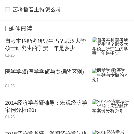
艺考播音主持怎么考
所以，爱丁堡虽然qs的确强，但对于这个学校，很
延伸阅读
多中国学生，你入读前和入读后是两副面孔的。入读
自考本科能考研究生吗？武汉大学
前，颤抖吧，爱丁堡，本大爷要降临了。入读后，请
硕士研究生的学费一年是多少
宽恕我吧，是我飘了。
01-25
No.2Bristol
医学学硕(医学学硕与专硕的区别)
布里斯托这个学校申请前很多学生都很欢喜的，毕竟
01-25
出offer节奏快，不拖泥带水，很多学生整个申请季的
第一个offer往往就是布里斯托给的。
2014经济学考研辅导：宏观经济学
案例分析(20)
外加这个学校这几年qs排名等等方面也趋向于稳
01-25
定，整体还有回调的上升期优势。学校也在各种增开
2015经济学考研：微观经济学脉络