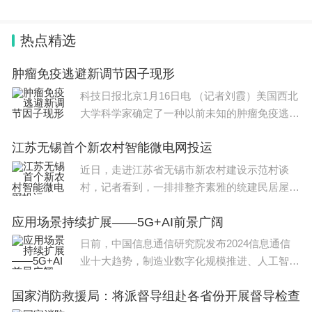
市之一，住宿，吃饭，交通都贵。性价比没有曼城，
国科普工作联席会议成员单位： 2023年度全国优秀科普作
利兹那些地方高。还有就业机会少，Bristol本身是当
品推荐活动得到了各地方各部门
热点精选
地local养老的地方，就没啥就业机会，不像Reading
那种还有个小硅谷之称。布里斯托你要就业，就要去
肿瘤免疫逃避新调节因子现形
伦敦，布里斯托去伦敦得两小时。
科技日报北京1月16日电 （记者刘霞）美国西北
大学科学家确定了一种以前未知的肿瘤免疫逃避
调节因子ATXN3基因。研究显示
江苏无锡首个新农村智能微电网投运
除了前面说的，Bristol本身也是偏学术型的学校，节
近日，走进江苏省无锡市新农村建设示范村谈
奏快，给分不友好，相对压分，也是没什么缓冲期
村，记者看到，一排排整齐素雅的统建民居屋顶
上，成片的光伏板在阳光下熠熠生辉。这是无锡
的，作业难度也高，论文有的时候还抽象，你真的需
应用场景持续扩展——5G+AI前景广阔
市在谈村打造的首个全要素新农村智能微电网示
要大量阅读和文献才能破题把论文写好。学校给国际
范工程项目，可以为
日前，中国信息通信研究院发布2024信息通信
学生的人文关怀其实严重不够。不像那些中国学生多
业十大趋势，制造业数字化规模推进、人工智能
的，比如曼大，伯明翰这种，大家很好混中国学生圈
(AI)大模型能力持续跃升、5G增强技术迭代演进
国家消防救援局：将派督导组赴各省份开展督导检查
等位列其中。中国信息通信研究院副院长王志勤
子。布里斯托感觉学校给国际学生的整个支持系统都