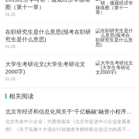
商学院，多开一些课程，势头上整挺好，一副我要做
图（第十一章）
大做强的局面。所以，这几年布里斯托的入读率也比
01-25
较高。外加国内机构也在给布里斯托造声势，四子学
在职研究生是什么意思(报考在职研
校都变成王曼爱布了，都把华威给踹出去了。
究生是什么意思)
01-29
但布里斯托这个学校，也是和爱丁堡一样，入读前和
大学生考研论文(大学生考研论文
2000字)
入读后的学生心态是180度转变的。
01-29
首先是布里斯托这几年步子迈太快了，创收过于严重
相关阅读
了，但师资其实没有真的跟上。明显师资团队偏缺
乏，班级规模过于臃肿，尤其是硕士方面。所以，入
北京市经济和信息化局关于“千亿畅融”融资小程序正式上线运营的通知
读后，你会发现教授和学生的距离感，你会有一种教
北京市各中小企业：为贯彻落实《北京市促进中小企业发展条
授比较冷淡的错觉，基本联系度不强。这种情况其实
例》《关于实施十大强企行动激发专精特新企业活力的若干措
施》，持续推动中小企业梯队培育，助力专精特新企业高质量