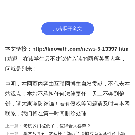
商科，法律等专业，经常有学生连续两次fail然后被
退学的，毕竟补考也严格。很多不了解的人会没心没
肺的说，肯定是入读的学生水，能连挂两次。
点击展开全文
还真不是，爱丁堡的情况是，教授上课节奏快，很多
本文链接：
http://knowith.com/news-5-13397.htm
国际学生本身适应要时间，但人家不给你这个适应时
l
劝退：在读学生最不建议你入读的两所英国大学，
间。有些学生这点就没缓过来，尤其是语言能力差
问就是别来！
的。还有就是压分，学校给分极其严谨，high2.1比
例都维持的严谨，更何况1等比例。
声明：本网页内容由互联网博主自发贡献，不代表本
站观点，本站不承担任何法律责任。天上不会到馅
饼，请大家谨防诈骗！若有侵权等问题请及时与本网
这个学校相对来说，不太符合中国学生的八字，因为
联系，我们将在第一时间删除处理。
全靠自学，提前预习为主旋律。没人给你喂知识点。
上一篇：
考试的门槛低了，值得普大喜奔？
在读学生的困恼在于几乎天天在赶ddk，一不小心就f
下一篇：
学签放宽+工签延长！新西兰悄悄成为留学性价比新黑马！