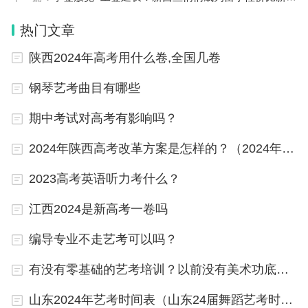
ail，尤其是英语能力差的，那真的是天灾。苏格兰这
热门文章
边本身口音就重，有些教授就是本地人，口音重的你
陕西2024年高考用什么卷,全国几卷
感觉自己这个雅思分数刷了个假的一样。
钢琴艺考曲目有哪些
还有就是爱丁堡的课程紧凑，课程量大，就这个学校
期中考试对高考有影响吗？
是真的学术风，和兰卡斯特这种学校一样的。一大堆
课程，作业和考试又比较难。虽然，教授不针对中国
2024年陕西高考改革方案是怎样的？（2024年新高考赋分表）
学生，但也不照顾国际学生啊，进度一快，谁都不
2023高考英语听力考什么？
爱。
江西2024是新高考一卷吗
除了学术压力大，苏格兰这边天气还冷，英国本身一
编导专业不走艺考可以吗？
年四季大约在冬季。苏格兰更是阴雨连绵，湿冷，少
阳光，冬令时的时候下午4点就天黑，街上人影都
有没有零基础的艺考培训？以前没有美术功底、现在想考美术生，要学习多久才能通过
没。留学生好孤独好心累的。心理问题也是问题啊。
山东2024年艺考时间表（山东24届舞蹈艺考时间）