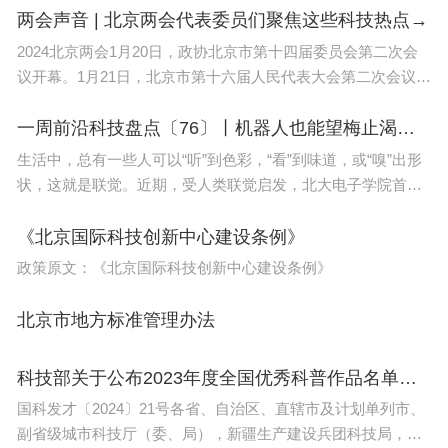
会影响很多，一是影响比如你升学要读个硕博，你想
发展，北京市经济和
两会声音 | 北京两会代表委员们聚焦这些科技热点→
要个推荐信都比较难要到。二是老师讲课不太和学生
2024北京两会1月20日，政协北京市第十四届委员会第二次会
搞互动带节奏，只讲内容输出为主，授课性弱了点。
议开幕。1月21日，北京市第十六届人民代表大会第二次会议开
幕，市长殷勇代表市人民政府向大会报告政府工作。今年的政
府工作报告，内容丰富务实，处处蕴含着发展信心，让来
一周前沿科技盘点〔76〕丨机器人也能望梅止渴？他们首次提出“机器联觉”；让光速减慢1万多倍，这块芯片什么来头？
生活中，总有一些人可以“听”到色彩，“看”到味道，或“嗅”出形
其次就是Bristol的Officehour资源紧张，一些热门学
状，这就是联觉。近期，受人类联觉启发，北大电子学院首次
院如商学院、教育学院以及法学院这些也是，学生
系统化地建立并论述了通信和多模态感知智能融合的统一框架
多，老师少，预约officehour可能排到一两周后。你
——机器联觉。光速是宇宙中最快的速度，为了减
《北京国际科技创新中心建设条例》
真有点事情要问，反馈极慢，邮件答复简短甚至不
政策原文：《北京国际科技创新中心建设条例》
回。布里斯托在这方面给留学生的感受就是：你问三
北京市地方标准管理办法
个问题，老师就回答一个，还含糊其辞。这样的情况
多了，就懒得问了。
科技部关于公布2023年度全国优秀科普作品名单的通知
国科发才〔2024〕21号各省、自治区、直辖市及计划单列市、
还有就是布里斯托其实生活成本高，伦敦之外最贵城
副省级城市科技厅（委、局），新疆生产建设兵团科技局，全