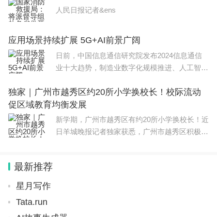
认为，网络与AI
比较薄弱。可能学校的初心是让你来搞学术的，不是
人民日报记者&ens
让你搞有的没的。
应用场景持续扩展 5G+AI前景广阔
总了个结：所以，入读爱丁堡和布里斯托这种学术类
日前，中国信息通信研究院发布2024信息通信
型的学校，有些学生容易水土不服，你会莫名的有升
业十大趋势，制造业数字化规模推进、人工智能
学压力。
(AI)大模型能力持续跃升、5G增强技术迭代演进
独家｜广州市越秀区约20所小学换校长！校际流动
等位列其中。中国信息通信研究院副院长王志勤
但说实话，如果你入读前，对这个学校有足够认知和
促区域教育均衡发展
认为，网络与AI
心理预期的话，也能先手有个准备。比如这两学校适
新学期，广州市越秀区有约20所小学换校长！近
日羊城晚报记者独家获悉，广州市越秀区积极推
合你提前预习式学习，你开学前就可以去搜下课程的
行“建立中小学校党组织领导的校长负责制”，同
大纲syllabus，提前把核心概念先摸一遍，课程官网
时为促进区域均衡发展，迎来新一轮的校长大换
最新推荐
都可以找到Readinglist的。还有就是论文写作技巧，
岗。据了解，中小学校
这个很多学生栽跟头的，你提前都要去摸一遍流程，
星月写作
太多学生不是抄袭被判抄袭的情况了。格式的引用，
Tata.run
等等方面还是得弄。