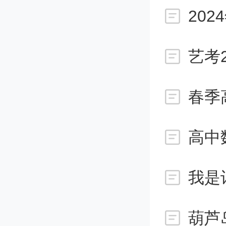
1、文化
艺考
各所院
春季
科成绩
高中
加校考
时间很
2、自己
葫芦