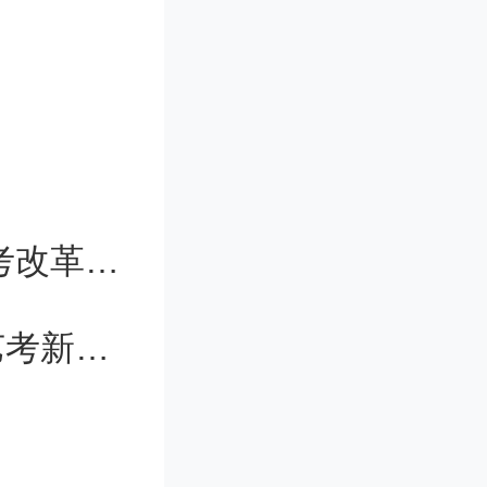
式解答精
一定的实
，从而为
2024年湖南舞蹈艺考改革 2024年艺考改革政策
能状况的
2024年江西美术联考人数（2024年艺考新规定）