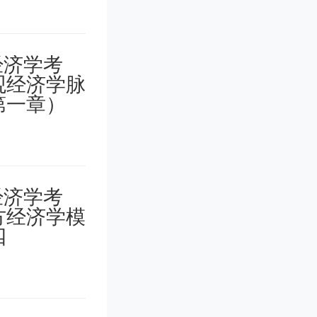
学校为
示，20
只是需要
线上考