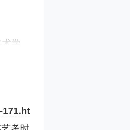
美术学
术考试的
人民共和国
-171.ht
社会艺术
年艺考时