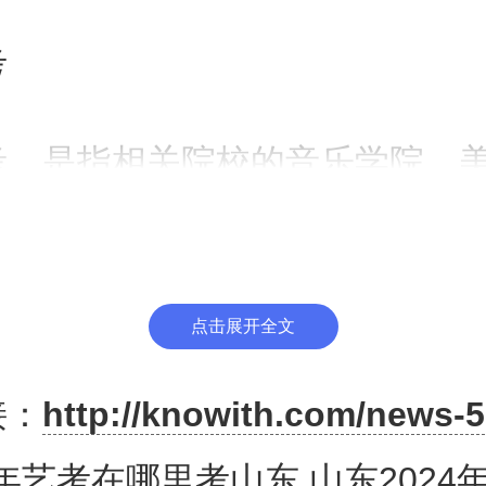
考
考，是指相关院校的音乐学院，
者艺术系等进行的招生考试，艺
类是音乐、舞蹈和美术。
点击展开全文
是指依照2004年7月1日中华
接：
http://knowith.com/news-5
颁布并开始实施的第31号令即《
4年艺考在哪里考山东 山东2024