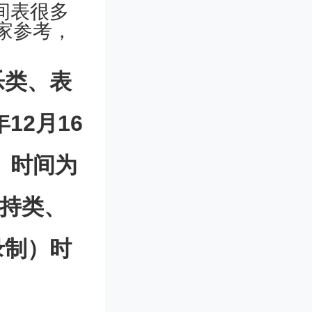
时间表很多
家参考，
乐类、表
12月16
）时间为
主持类、
录制）时