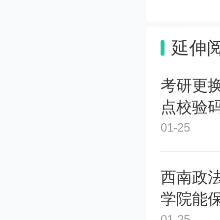
以省统
延伸
际水平
考研更
的院校
点校验码
01-25
3、招
西南政
如果该
学院能保
最好选
01-25