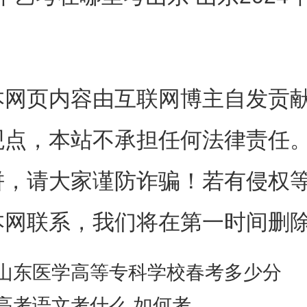
级管理办法》，取得资格的艺术
简称考级机构），通过考试形式
本网页内容由互联网博主自发贡
的艺术水平进行测评和给予指导
观点，本站不承担任何法律责任
考的方式
饼，请大家谨防诈骗！若有侵权
本网联系，我们将在第一时间删
面、口头提问或实际操作等方式
掌握的知识和技能的活动。即：“
山东医学高等专科学校春考多少分
高考语文考什么 如何考