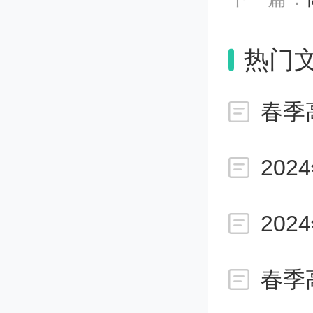
目，任
热门
要求考
心选定
春季
际操作
主测单
信息。
春季
选择艺