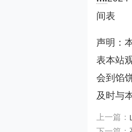
水平考
间表
（以下
声明：
术人员
表本站
二、艺
会到馅
及时与
通过书
试者所
上一篇：
下一篇：