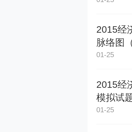
子保底
好。
2015
脉络图
01-25
202
2015
艺考规
模拟试
24年
01-25
在省级