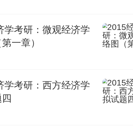
。最好还是选本省的院校为保底
经济学考研：微观经济学
（第一章）
4年艺考新规定
经济学考研：西方经济学
则重点（一）：根据教育部文件指
题四
以后，艺术类校考依然允许存在，
统考基础上组织校考，积极采用