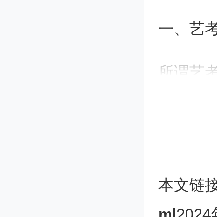
一、艺
所谓艺
院，或
三大门
艺术考试
本文链
文化部
ml
202