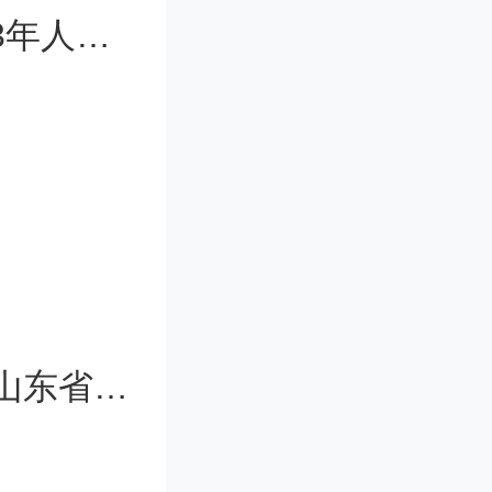
2024年北京高考人数（北京高考2023年人数）
院校对单
清楚。参
因为这段
我是计算机专业的，今年春季高考（山东省）考了462分，上什么大学好呢？