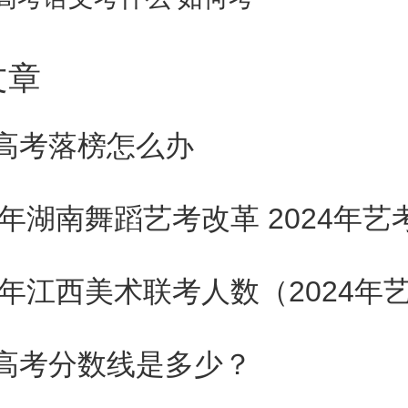
何东西都不能看地做功课”。
文章
试者在规定的时间内按指定的方
的题目或按主测单位的要求完成
高考落榜怎么办
的任务，并由主考者评定其结果
位提供考试者某方面的知识或技
高考分数线是多少？
考院校需要考虑的因素