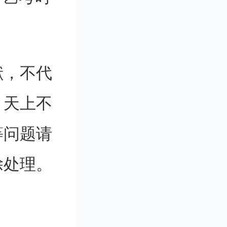
考级机构
对学习艺
献，不代
的活动。
。天上不
等问题请
除处理。
，考查参
除了题