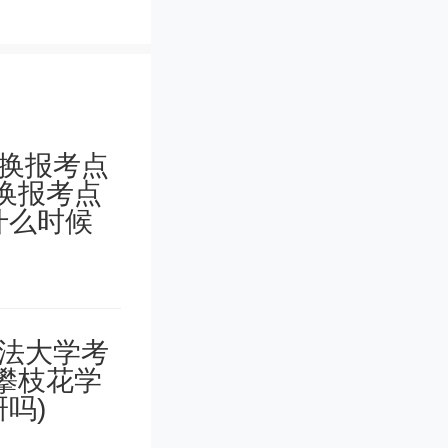
于自己实
几所保底
重报考，
学校给孩