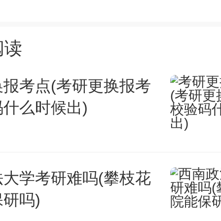
考成绩为参照，可以选择几所高
阅读
的院校进行冲刺；此外，也要考
换报考点(考研更换报考
，确保升学有保障。
什么时候出)
生情况和招生指标
法大学考研难吗(攀枝花
校在某省招生数量极少，就要慎
研吗)
一些招生人数多，难度相对低的