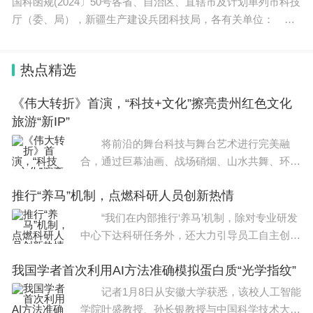
国科函规(2024〕50号各省、自治区、直辖市及计划单列市科技
厅（委、局），新疆生产建设兵团科技局，各有关单位：
以上就是小编给大家带来的2024年高考改革政策（2024北京高
考新政策）全部内容，希望对大家有所帮助！
科技统计是支撑服务科技管理的重要基础性工作。根据《科学
技术部科技统计工作管理办法
热点精选
《伟大转折》首演，“科技+文化”擦亮贵州红色文化
旅游“新IP”
将前沿的舞台科技与舞台艺术进行完美融
合，通过巨幕油画、战场硝烟、山水共舞、环绕
音效等技术运用，艺术再现“伟大转折”。1月15
推行“养马”机制，点燃科研人员创新热情
日，大型长征文化沉浸式演艺——《伟大
“我们在内部推行‘养马’机制，除对专业研发
中心下达科研任务外，还大力引导员工自主创
新，推动业务部门联合创新，并通过系列帮扶措
我国学者首次利用AI方法准确模拟蛋白质“光学指纹”
施，促进科技成果转化孵化。”1月10日，记
记者1月8日从安徽大学获悉，该校人工智能
学院叶盛教授、孙长银教授与中国科学技术大学