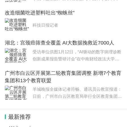
江俊教授等合作，在国际上首次成功利用人工智
改造细菌吃进塑料吐出“蜘蛛丝”
能、分子动力学模拟和量子化学理论计算方法，
高效准确地模
科技日报记者
湖北：宫颈癌筛查全覆盖 AI大数据挽救近7000人
受访单位供图1月12日，“AI驱动的数字病理诊断
创新成果报告暨研讨会”在中南财经政法大学举
行。研讨会由中国工业经济学会人工智能与制度
广州市白云区开展第二轮教育集团调整 新增7个教育
建设专业委员会、中南财经政法大学工商管理学
集团和13个教育联盟
院、数
羊城晚报全媒体记者符畅、通讯员云教宣报道：
日前，广州市白云区教育局举行全区教育集团总
校长聘任仪式，为新成立的教育集团聘任总校
长，对原有教育集团总校长进行调整和续聘。据
最新推荐
悉，在2023年末新建2个