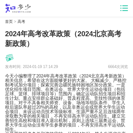
首页
>
高考
2024年高考改革政策（2024北京高考
新政策）
发布时间: 2024-01-19 17:14:29
6664次浏览
今天小编整理了2024年高考改革政策（2024北京高考新政策）
相关信息，希望在这方面能够更好的大家。 大幅减少、严格控
制考试加分项目；探索完善边疆民族特困地区加分政策。一是
优化招生项目范围。在奥运会、世界大学生运动会项目（包括
足球、篮球、排球项目等）范围内，确定运动队招生项目和招
生计划。重点安排群众基础好、普及程度高、竞技性强的体育
项目。对于不具备相关师资、设备、场地等组队条件、学生入
校后退队率超过20%的高校，以及非奥运会或世界大学生运动
会项目、未设运动员技术等级标准、生源严重不足且连续两年
录取数为零的相关项目，不再安排高水平运动队招生。建立完
善招生高校和项目准入退出机制，原则上连续三届奥运会、世
界大学生运动会没有学生参赛的项目，不再安排高水平运动队
招生。