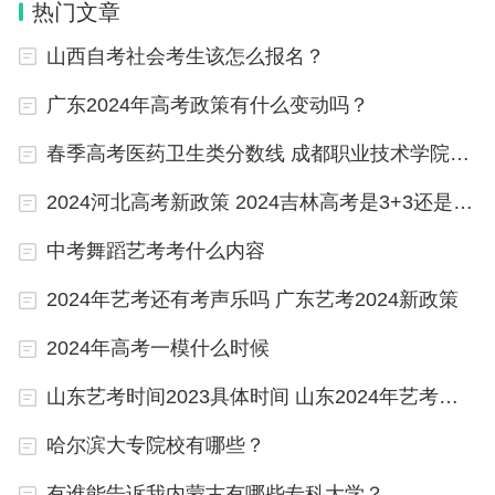
体，更好地做好自己的身心健康管理。
热门文章
总之，这一新政策为广大考生提供了更好的适应性，更能体现
学生的特长和特点，提高了考试的公平性，鼓励学生注重综合
山西自考社会考生该怎么报名？
发展，更好地适应未来的发展趋势。希望这一政策能够顺利实
行，为广大学生带来更多的机遇和发展空间。
广东2024年高考政策有什么变动吗？
春季高考医药卫生类分数线 成都职业技术学院单招录取线
2024年北京市高考政策
2024河北高考新政策 2024吉林高考是3+3还是3+1+2模式？
北京2024年高考采用3+3选科模式，不分文理科。
中考舞蹈艺考考什么内容
1、北京市2024年高考选科模式。
2024年艺考还有考声乐吗 广东艺考2024新政策
2024年高考一模什么时候
北京高考采用3+3选科模式，不分文理科，其中第一
个3为语文、数学、外语，第二个3为3门选考科目。
山东艺考时间2023具体时间 山东2024年艺考时间表
哈尔滨大专院校有哪些？
第一个3：语文、数学、外语3门必考科目，每门满
有谁能告诉我内蒙古有哪些专科大学？