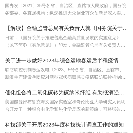
国办发〔2021〕35号各省、自治区、直辖市人民政府，国务院
各部委、各直属机构：纵深推进大众创业万众创新是深入实施
3、做好复习材料的整理。
创新驱动发展战略的重要支撑，大学生是大众创业万众创新的
生力军，支持大学生
【解读】金融监管总局有关负责人就《国务院关于推进普惠金融高质量发展的实施意见》答记者问
整理好各科目的复习材老段料，如课本、笔记、习题
日前，《国务院关于推进普惠金融高质量发展的实施意见》
集等。将知识点归档整理，方便查阅和复习。同时可
（以下简称《实施意见》）印发，金融监管总局有关负责人就
此回答了记者提问。问：《实施意见》的出台背景是什么？
以制作一份复习提纲或脑图，帮助记忆和理解重要的
答：习近平总书记在中央全面深
关于进一步做好2023年综合运输春运后半程疫情防控和运输服务保障工作的通知（联防联控机制春运发电〔2023〕5号）
知识点。
联防联控机制春运发电〔2023〕5号各省、自治区、直辖市、
新疆生产建设兵团应对新型冠状病毒感染疫情联防联控机制(领
4、模拟考试的练习。
导小组、指挥部)春运工作专班：当前正值春运返程高峰，营业
性客运量和高
催化组合将二氧化碳转为碳纳米纤维 有助抵消强效温室气体排放
美国能源部布鲁克海文国家实验室和哥伦比亚大学研究人员联
参加模拟考试是对自己复习效果的一次检验，也有助
合开发了一种耦合电化学和热化学反应的新策略，可将强效温
于熟悉考试环境和提高应试能力。适当安排时间参加
室气体二氧化碳（CO2）转化为碳纳米纤维。这些材料具有广
模拟考试，分析自己的得分情况，找出薄弱之处，有
泛的独特性能和许多潜在的长期用途。研究人员在
科技部关于开展2023年度科技统计调查工作的通知
针对性地进行复习。