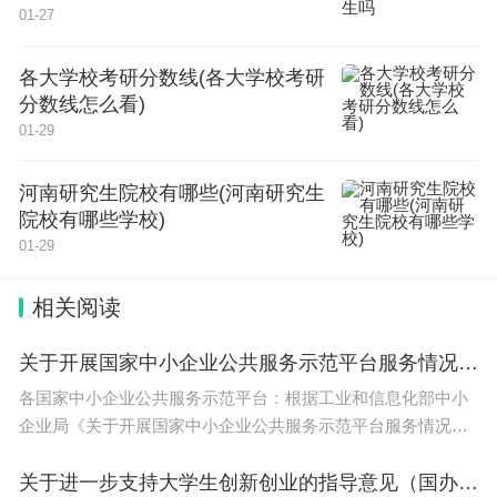
01-27
高考前的准备工作
：
各大学校考研分数线(各大学校考研
分数线怎么看)
1、复习计划的制定。
01-29
河南研究生院校有哪些(河南研究生
制定一个合理的复习计划非常重要。根据个人情况和
院校有哪些学校)
考试时间表，合埋掘理安排每天的学习时间和内容，
01-29
确保侍液誉各科目的复习得到充分的时间。
相关阅读
2、科目重点的梳理。
关于开展国家中小企业公共服务示范平台服务情况检查工作的通知
各国家中小企业公共服务示范平台：根据工业和信息化部中小
根据高考大纲和近几年的考试趋势，梳理出各科目的
企业局《关于开展国家中小企业公共服务示范平台服务情况检
重点和难点内容。集中精力复习这些重点内容，同时
查工作的通知》（工企业函〔2024〕8号）相关要求，现组织
开展国家中小企业公
关于进一步支持大学生创新创业的指导意见（国办发〔2021〕35号）
合理安排时间去强化自己的薄弱点。