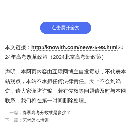
育教学，提高学生审美和人文素养。大力促进教育公平，健全
家庭经济困难学生资助体系，构建利用信息化手段扩大优质教
育资源覆盖面的有效机制，逐步缩小区域、城乡、校际差距。
统筹城乡义务教育资源均衡配置，实行公办学校标准化建设和
校长教师交流轮岗，不设重点学校重点班，破解择校难题，标
本兼治减轻学生课业负担。加快现代职业教育体系建设，深化
产教融合、校企合作，培养高素质劳动者和技能型人才。创新
点击展开全文
高校人才培养机制，促进高校办出特色争创一流。推进学前教
育、特殊教育、继续教育改革发展。
本文链接：
http://knowith.com/news-5-98.html
20
24年高考改革政策（2024北京高考新政策）
2024北京高考新政策
声明：本网页内容由互联网博主自发贡献，不代表本
新一轮的高考改革又在我们面前展开了新的篇章，这一次，北
京也不例外。近日，北京市教育局发布了2024年北京高考新政
策，这一政策将影响广大考生的报考和升学。
站观点，本站不承担任何法律责任。天上不会到馅
首先，新政策对于文理类的考试科目进行了调整。除了必考的
语文、数学、英语外，学生可根据自己兴趣和特长选择两门文
饼，请大家谨防诈骗！若有侵权等问题请及时与本网
科或两门理科的选考科目，这一政策将使得学生的考试压力减
轻，更好地体现学生的特点和发展业务。
联系，我们将在第一时间删除处理。
其次，北京高考新政策把理科的物理和化学单独列为两门选考
科目，新增科学素质评测和物理实验考核两个项目，与高中阶
段学科课程和科技素养课程的整合也越发紧密。这也促进了学
上一篇：
春季高考分数线是多少？
科间、学科内课程的协同发展，更好地培养未来可能需要的跨
学科综合人才。
下一篇：
艺考怎么培训
最后，这一高考新政策要求考生在体育方面取得合格或优秀的
成绩才能达到高考报名标准，这要求高中生们要注重锻炼身