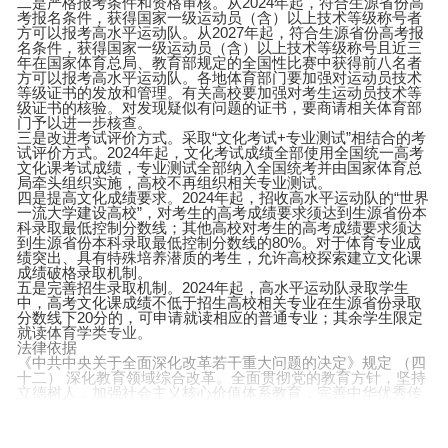
二是严格报考条件和资格审核。从2024年起，符合生源省份高
考报名条件，获得国家一级运动员（含）以上技术等级称号者
方可以报考高水平运动队。从2027年起，符合生源省份高考报
名条件，获得国家一级运动员（含）以上技术等级称号且近三
年在国家体育总局、教育部规定的全国性比赛中获得前八名者
方可以报考高水平运动队。各地体育部门要加强对运动员技术
等级证书的发放和管理。有关高校要加强对考生运动员技术等
级证书的核验。对发现疑似有问题的证书，要商请相关体育部
门予以进一步核查。
三是改进考试评价方式。采取“文化考试+专业测试”相结合的考
试评价方式。2024年起，文化考试成绩全部使用全国统一高考
文化课考试成绩，专业测试全部纳入全国统考并由国家体育总
局牵头组织实施，高校不再组织相关专业测试。
四是提高文化成绩要求。2024年起，招收高水平运动队的“世界
一流大学建设高校”，对考生的高考成绩要求须达到生源省份本
科录取最低控制分数线；其他高校对考生的高考成绩要求须达
到生源省份本科录取最低控制分数线的80%。对于体育专业成
绩突出、具有特殊培养潜质的考生，允许高校探索建立文化课
成绩破格录取机制。
五是完善招生录取机制。2024年起，高水平运动队录取学生
中，高考文化课成绩不低于招生高校相关专业在生源省份录取
分数线下20分的，可申请就读相应的普通专业；其余学生限定
就读体育学类专业。
法律依据
《中共中央关于全面深化改革若干重大问题的决定》规定 （四
十二） 深化教育领域综合改革。全面贯彻党的教育方针，坚持
立德树人，加强社会主义核心价值体系教育，完善中华优秀传
统文化教育，形成爱学习、爱劳动、爱祖国活动的有效形式和
长效机制，增强学生社会责任感、创新精神、实践能力。强化
体育课和课外锻炼，促进青少年身心健康、体魄强健。改进美