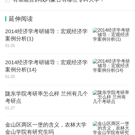
分150分，采用原台考分，总分450分。
延伸阅读
第二个3：另外3门选考科目通常满分为100分，采用
2014经济学考研辅导：宏观经济学
等级赋分，总分300分，所以总共满分为750分。
案例分析(1)
01-25
2、北京市高考如何选科。
2014经济学考研辅导：宏观经济学
案例分析(14)
高中选科的时候，不同考生适合的方案是不同的，对
01-25
于数理化成绩好的考生，比较适合报考物理化学生物
的组合，或者是物理化学地理的组合。
陇东学院考研率怎么样 兰州有几个
考研点
01-27
3、北京市高考试卷。
金山区两区一堡的含义，农林大学
北京高考试卷是自主命题，即北京卷。
金山学院有研究生吗