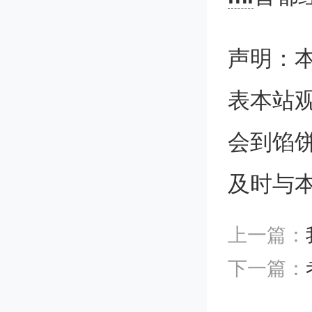
法，计
声明：
考时未
表本站
然而，
会到馅
大一、
及时与
里自由
上一篇：
我没有
下一篇：
才幡然