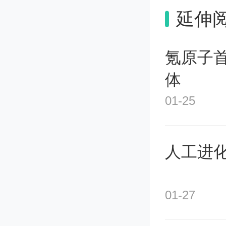
地开始
延伸
备考的
氪原子
时我还
体
同一个
01-25
在学习
人工进
习，给
趣。
01-27
工欲善