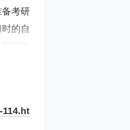
准备考研
习时的自
过同样的
气并不
对命运的
-114.ht
研的想