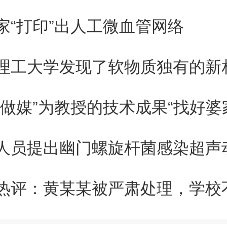
定，战斗的号角也开始吹响。
家“打印”出人工微血管网络
开设的课程大多是管理类的专业
理工大学发现了软物质独有的新
涉及行政方面的专业课，我面临
“做媒”为教授的技术成果“找好婆
实问题：行政专业的专业课我根
切都得从零开始。我立刻联系上
高中同学，借了两本专业课教材
解答，专业课的准备工作就这样