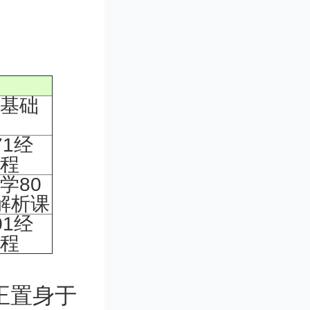
基础
1经
程
学80
解析课
1经
程
正置身于