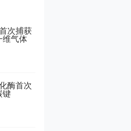
是，那
常相约在
互督促，
一起复
激情与乐
也一