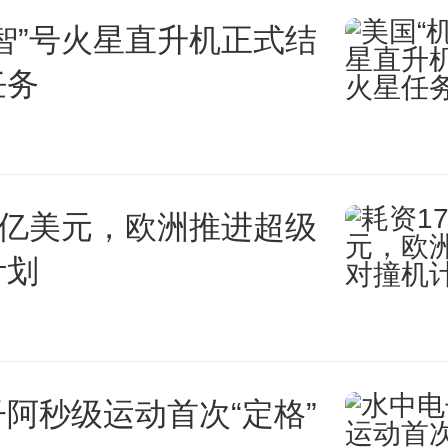
智”号火星直升机正式结
了使复习有条不紊地进行，我们
任务
完整而又切合实际的复习计划。
月和8月将统计学教材看一遍，再
0亿美元，欧洲推进超级
遍。英语除了记单词，还坚持每隔
计划
理解。至于专业课，就利用其他
，政治则打算先暂缓一下。
7、8月是考验考研人意志的
阿秒级运动首次“定格”