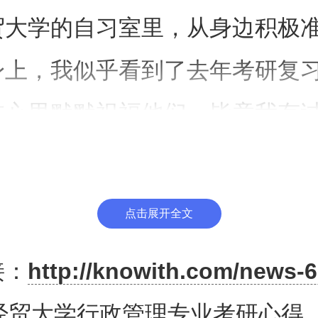
贸大学的自习室里，从身边积极
身上，我似乎看到了去年考研复
在心里默默祝福他们，毕竟我有
知道其中的艰辛。
考失利，我进入了河北一所名
点击展开全文
学学习金融专业。一向好强的我
接：
http://knowith.com/news-6
有不甘，一进大学就有了准备考
经贸大学行政管理专业考研心得