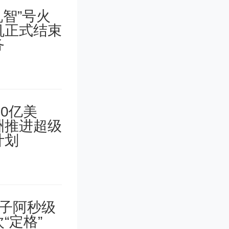
一开始就
我的计划
把课后习
一天做4
时间抓紧
季节。自