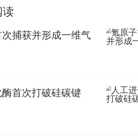
了。
阅读
过程是辛苦而充实的。幸运的
首次捕获并形成一维气
有三位并肩作战的朋友。我们常
自习室里看书，大家在生活上相
上相互帮助、相互鼓励。我们在
化酶首次打破硅碳键
原本枯燥的考研复习带来了不少
其事，必先利其器，考研复习