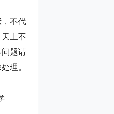
继续我高
献，不代
。天上不
的。在
等问题请
大学校园
除处理。
学习又让
期结束我
学
潮中，把