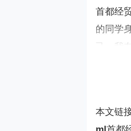
首都经
的同学
己。我
经历，
由于高
大的大
本文链
安排心
ml
首都