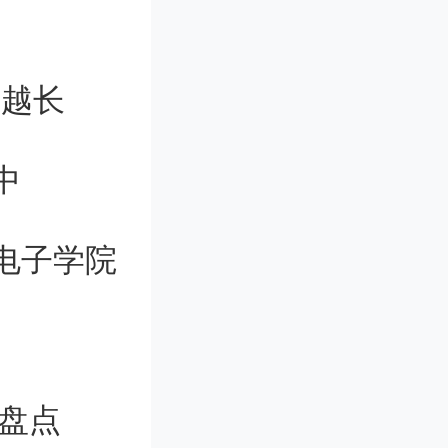
。
解到北
爬越长
30分左
中
A区国
行政管理
电子学院
稍低的专
政管理专
果盘点