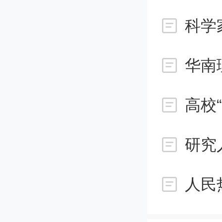
目标已
科学
校本科
华南
很少有
高校
峻的现
过，一
师兄和
后习题