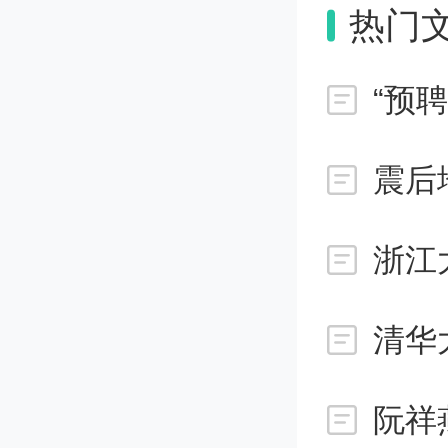
目标锁
热门
通过比
“预
京的学
震后
右，一
家线40
浙江
专业，
清华
业？思
阮祥
业。