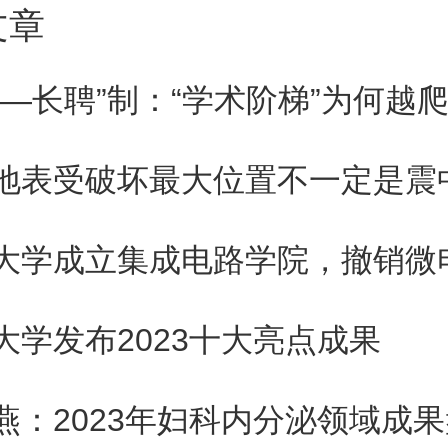
定在首都经贸大学行政管理专业
文章
较三个区的录取分数线，我了
聘—长聘”制：“学术阶梯”为何越
校最低录取分数线要比其他区的高
地表受破坏最大位置不一定是震
些热门专业，热门学校还足足高出
-50分。是放弃首都经贸大学的
大学成立集成电路学院，撤销微
还是坚守北京但选择一个分数线
大学发布2023十大亮点成果
考良久，我决定报考首都经贸行
燕：2023年妇科内分泌领域成