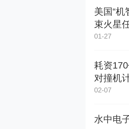
美国“机
样。为
束火星
制定了
01-27
是在7
耗资17
题做一
对撞机
篇阅读
02-07
看一看
河北的
水中电子