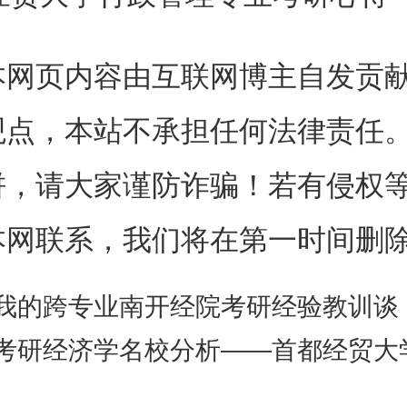
划着毕业后到北京的名校学习，
本网页内容由互联网博主自发贡
曾实现的梦想。
观点，本站不承担任何法律责任
梦想是美好的，现实却是残酷
饼，请大家谨防诈骗！若有侵权
大二的两年时间里，我忙着享受
本网联系，我们将在第一时间删
而快乐的时光，大三紧张的专业
我的跨专业南开经院考研经验教训谈
多余的时间备考。等到大三下学
考研经济学名校分析——首都经贸大
醒悟，匆匆忙忙地投入到考研大