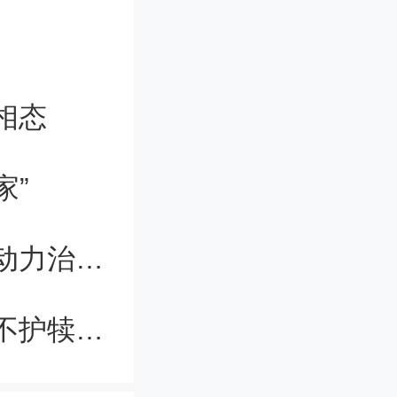
我们学
基础课，
相态
着一个严
家”
本没有学
了经贸的
研究人员提出幽门螺旋杆菌感染超声动力治疗方案
和一本课
人民热评：黄某某被严肃处理，学校不护犊子值得点赞
紧锣密鼓