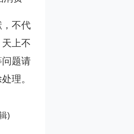
的因素;
献，不代
。天上不
等问题请
除处理。
辑)