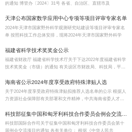
的通知 博管办〔2024〕31号 各省、自治区、直辖市及
战”，“生态成，则鸿蒙成。”
天津公布国家数学应用中心专项等项目评审专家名单
根据公开信息，苹果和安卓应用数量均已达上百万
2024年天津市国家野外科学观测研究站建设等项目评审专家名
款。朱勇刚表示，鸿蒙生态将进入第二阶段，预计到
单 按照科技工作总体安排，现将2024年天津市国家野外科学
今年年底将有5000款应用完成原生鸿蒙开发，未来
目标是支持50万款应用。产业经济观察人士梁振鹏
福建省科学技术奖奖金公示
提醒，在生态建设过程中，华为还需要在鸿蒙应用商
福建省财政厅 福建省科学技术厅关于下达2022年度福建省科学
技术奖奖金（市级）的通知 有关设区市财政局、科技局，平潭
店、支付系统、广告投放等方面建立自己的商业模
综合实
式，以吸引更多的开发者和使用者。
海南省公示2024年度享受政府特殊津贴人选
关于2024年度享受政府特殊津贴拟推荐人选名单的公示 根据人
为进一步构建鸿蒙生态，华为昨天发布“耀星计划”，
力资源社会保障部有关部署和文件精神，中共海南省委人才发
将投入70亿元，用于激励鸿蒙开发者在鸿蒙原生应
展局
用、元服务等方面的创新。同时，其将依托鸿蒙生态
科技部征集中国和匈牙利科技合作委员会例会交流项目
学堂、高校共同培养鸿蒙人才、城市发布鸿蒙人才培
科技部国际合作司关于征集中国和匈牙利科技合作委员会第十
届例会交流项目的通知 各有关单位： 根据《中华人民共
养政策等方式，每月培养10万多鸿蒙开发者。