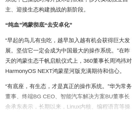
主、迎接生态构建挑战的新阶段。
“纯血”鸿蒙彻底“去安卓化”
“早起的鸟儿有虫吃，越早加入越有机会获得巨大发
展。坚信它一定会成为中国最大的操作系统。”在昨
天的鸿蒙生态千帆启航仪式上，360董事长周鸿祎对
HarmonyOS NEXT鸿蒙星河版充满期待和信心。
“有底座，有生态，才是真正的操作系统。”华为常务
董事、终端BG CEO、智能汽车解决方案BU董事长
余承东表示，长期以来，Linux内核、编程语言等操
作系统的软件根技术，基本都由海外公司主导，而目
前有些企业推出的操作系统只是在安卓系统上更换了
新的UI（用户界面），仅相当于换了一层皮，并非真