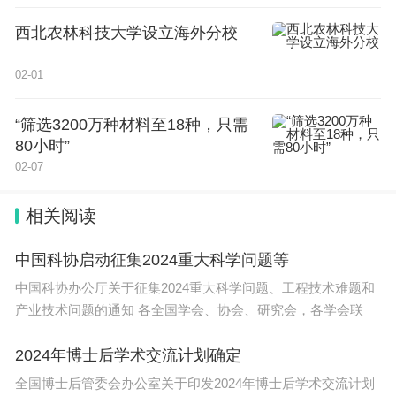
原生应用已在加速开发，鸿蒙原生应用版图已基本成
西北农林科技大学设立海外分校
型。
02-01
生态构建仍是场“硬仗”
“筛选3200万种材料至18种，只需
盘古智库高级研究员江翰认为，鸿蒙系统与安卓
80小时”
的“切割”，标志着华为在操作系统领域自主创新能力
02-07
的进一步提升，也是其逐步摆脱对外部技术依赖的重
相关阅读
要举措。
中国科协启动征集2024重大科学问题等
不过，在巨大的智能终端市场，面对苹果iOS、安卓
中国科协办公厅关于征集2024重大科学问题、工程技术难题和
系统这两大操作系统巨头，鸿蒙的生态系统仍处于初
产业技术问题的通知 各全国学会、协会、研究会，各学会联
创阶段。华为终端业务软件部总裁龚体此前举例，如
果说打造鸿蒙操作系统是“三大战役”的话，鸿蒙目前
2024年博士后学术交流计划确定
已完成“底座”“体验”两战，最后一战就是“生态之
全国博士后管委会办公室关于印发2024年博士后学术交流计划