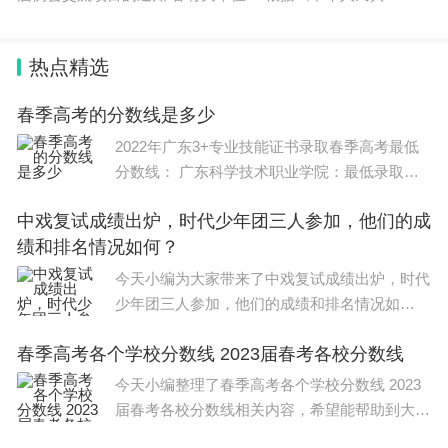
（
本报记者 孙奇茹）
热点精选
春季高考的分数线是多少
2022年广东3+专业技能证书录取春季高考最低
分数线： 广东科学技术职业学院：最低录取分
数为310分。 专业号 专业名称 最高分 最低分 3
中戏复试成绩出炉，时代少年团三人参加，他们的成
+证书 401 计算机类 363 300 402 电子商务 354
绩和排名情况如何？
282 403 物流
今天小编为大家带来了中戏复试成绩出炉，时代
少年团三人参加，他们的成绩和排名情况如
何？，希望能帮助到大家，一起来看看吧！ 马
春季高考各个学校分数线 2023届春考各校分数线
嘉祺表演专业排名第3。 宋亚轩表演专业排名第
11。 贺峻霖选择的并非
今天小编整理了春季高考各个学校分数线 2023
届春考各校分数线相关内容，希望能帮助到大
家，一起来看下吧。 春季高考的分数线各个学