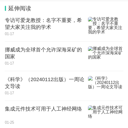
下的各种设备，更弹性、更安全、更流畅。”
延伸阅读
以用户最关注的安全问题为例，华为终端云总裁朱勇
专访可爱龙教授：名字不重要，希
刚介绍，鸿蒙操作系统底层进行了创新的隐私保护设
望大家关注我的学术
01-17
计，当用户用手机给自己的亲友发送一张照片，所使
用的手机应用只会对这张照片拥有一次性获取权限，
挪威成为全球首个允许深海采矿的
在此次发送后此权限就会失效，避免出现手机应用借
国家
机获取用户完整照片图库等隐私信息的问题。
01-17
记者注意到，首批开发鸿蒙原生应用的企业覆盖了众
《科学》（20240112出版）一周论
文导读
多领域，包括支付宝、美团、京东等生活消费应用，
01-17
高德、同程旅行、易车等出行文旅应用，工行、交行
等金融理财应用，微博、小红书等社交资讯应用，W
集成元件技术可用于人工神经网络
PS、钉钉等办公应用。据悉，自去年9月华为对Har
01-25
monyOS NEXT进行“预告”以来，首批200多个鸿蒙