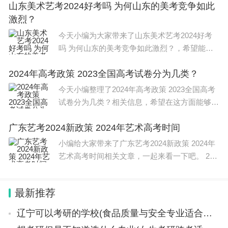
山东美术艺考2024好考吗 为何山东的美考竞争如此
校 是不同的，但大部分学校的分数线都受到了
激烈？
政府政策和学校自身
今天小编为大家带来了山东美术艺考2024好考
吗 为何山东的美考竞争如此激烈？，希望能帮
助到大家，一起来看看吧！ 山东省2023年美术
2024年高考政策 2023全国高考试卷分为几类？
艺考最新政策如下： 除经教育部批准的部分独
立设置本科艺术院
今天小编整理了2024年高考政策 2023全国高考
试卷分为几类？相关信息，希望在这方面能够更
好的大家。 贵州2024年的新高考将使用黔卷。
广东艺考2024新政策 2024年艺术高考时间
黔卷作为贵州省考试院制定的高考命题规范系统
之一，旨在保证高考命
小编给大家带来了广东艺考2024新政策 2024年
艺术高考时间相关文章，一起来看一下吧。 202
4年广东艺考新政策： 普通高校艺术类专业考试
招生是高校考试招生工作的重要组成部分，是选
最新推荐
拔培养艺
辽宁可以考研的学校(食品质量与安全专业适合考研么)