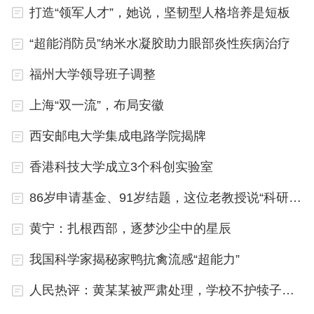
版的体验，在搭载该系统的华为手机上打开安卓应用
打造“领军人才”，她说，坚韧型人格培养是短板
安装文件时，系统会提示“无法打开此文件”，这就意
“超能消防员”纳米水凝胶助力眼部炎性疾病治疗
味着，这一系统并不支持安卓应用，仅支持鸿蒙纯原
福州大学领导班子调整
生的应用。
上海“双一流”，布局安徽
底层自研具备安全优势
西安邮电大学集成电路学院揭牌
“我们需要快速跟进，如果鸿蒙星河版推得快，而我
香港科技大学成立3个科创实验室
们没有提早做好开发，应用适配度到时候跟不上，就
要掉队了。”一位从事网文阅读类APP开发的技术人
86岁申请基金、91岁结题，这位老教授说“科研使人快乐”
员表示。
黄宁：扎根西部，逐梦沙尘中的星辰
除了全部技术实现自主研发，鸿蒙星河版对于消费者
我国科学家揭秘家鸭抗禽流感“超能力”
和应用开发者来说，有何独特之处？余承东介
人民热评：黄某某被严肃处理，学校不护犊子值得点赞
绍：“鸿蒙内核超越了传统内核，能够更适应全场景