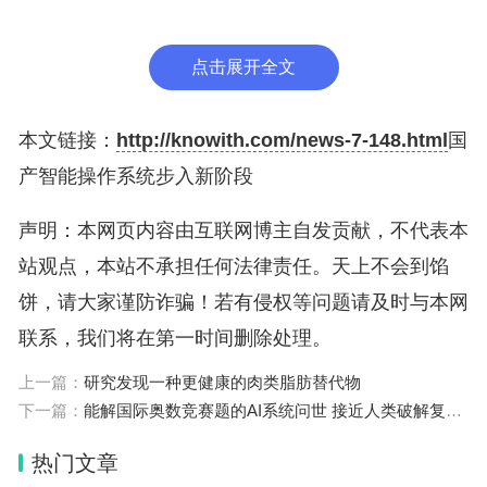
正的自主操作系统。而此次华为面向开发者开放的鸿
蒙星河版，实现了从编译器、编程语言、编程框架到
点击展开全文
设计系统、文件系统、AI框架和AI大模型等核心技术
的突破，实现了全面自主研发。
本文链接：
http://knowith.com/news-7-148.html
国
产智能操作系统步入新阶段
2019年8月，鸿蒙操作系统正式发布。“在当时极度
困难的时期，我们仍然坚持推动鸿蒙生态的开
声明：本网页内容由互联网博主自发贡献，不代表本
发。”余承东回忆。作为华为自主研发的面向消费者
站观点，本站不承担任何法律责任。天上不会到馅
的智能终端操作系统，鸿蒙在起步阶段采取了可兼容
饼，请大家谨防诈骗！若有侵权等问题请及时与本网
安卓应用的模式。有业内人士比喻，鸿蒙与安卓此前
联系，我们将在第一时间删除处理。
的关系是“脱胎未换骨，藕断仍丝连”，而此次发布鸿
上一篇：
研究发现一种更健康的肉类脂肪替代物
蒙星河版，被视为鸿蒙彻底“独立”的标志。
下一篇：
能解国际奥数竞赛题的AI系统问世 接近人类破解复杂逻辑问题的最高水平
根据此前体验者对于HarmonyOS NEXT开发者预览
热门文章