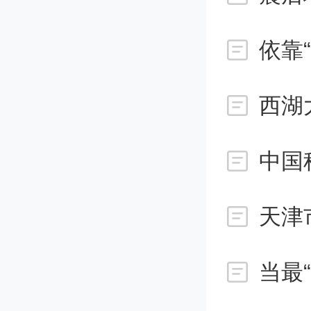
第
依靠
策，应
西湖
务机关
中国
（
料。
（