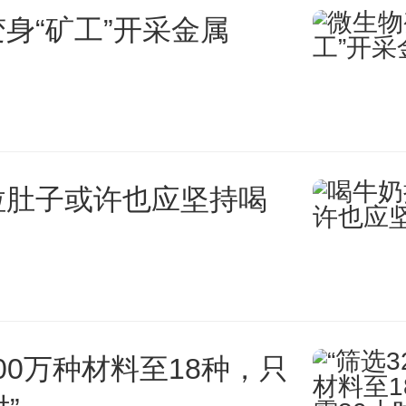
身“矿工”开采金属
发机构，无需再次办理备案。
六条 研发机构备案资料齐全，
税备案表》填写内容符合要求，
拉肚子或许也应坚持喝
的，主管税务机关应当予以备案
写内容不符合要求的，主管税务
知研发机构，待其补正后再予
200万种材料至18种，只