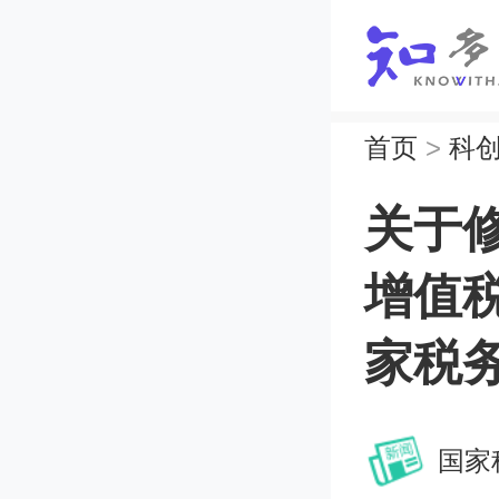
首页
>
科
关于
增值
家税务
国家