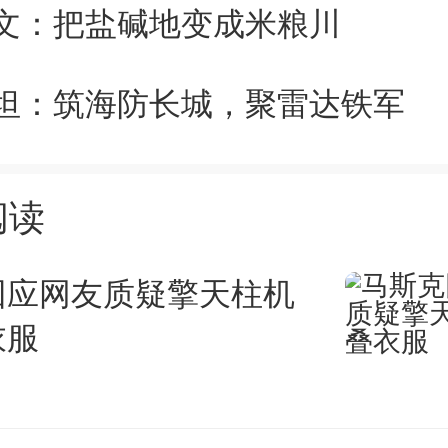
文：把盐碱地变成米粮川
税备案表》。该备案表在《国家
退（免）税申报有关问题的公告
坦：筑海防长城，聚雷达铁军
6号)发布。其中，“企业类型”选
阅读
出口退（免）税管理类型”依据
内资研发机构”或“外资研发中心
回应网友质疑擎天柱机
衣服
表说明填写。
办法下发前，已办理采购国产设