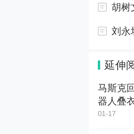
胡树
（免）
关于出口
刘永
8年第1
延伸
位”；“
料填写“
马斯克
器人叠
次按填
01-17
本