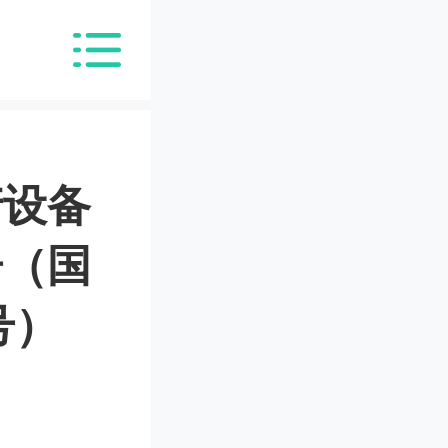
产设备
告（国
号）