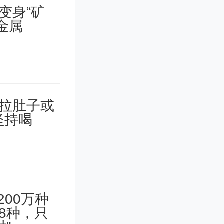
《出口退
签字、印
。备案资
机关应一
备案。