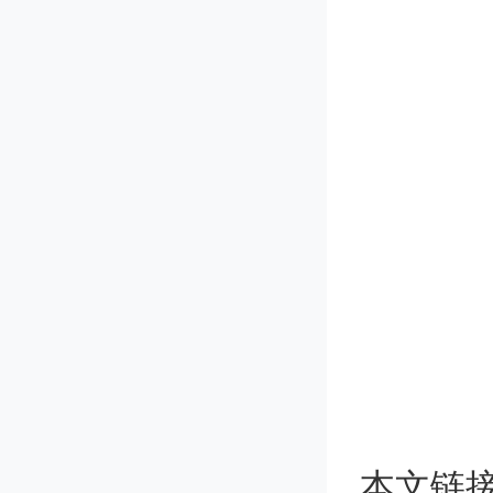
研
本文链