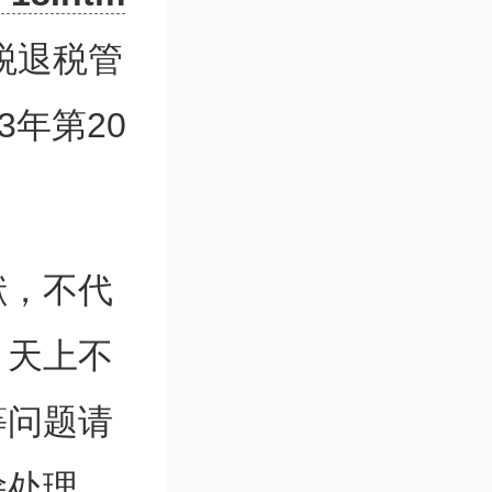
税退税管
3年第20
备增值税
增值税政
献，不代
。天上不
简称研发
等问题请
退还增值
除处理。