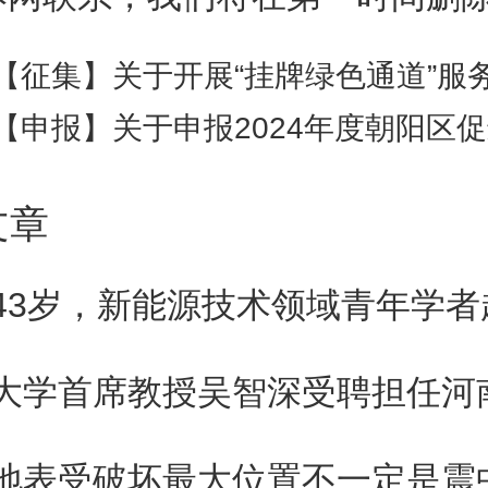
下简称采购国产设备退税）。
【征集】关于开展“挂牌绿色通道”服务工作并征集首批挂牌绿色通道
三条 本办法第二条所称研发机构
【申报】关于申报2024年度朝阳区促进生活性服务业发展引导资
体条件和范围，按照现行研发机
文章
税政策规定执行。
四条 主管研发机构退税的税务机
管税务机关）负责办理研发机构
税的备案、审核及后续管理工作
地表受破坏最大位置不一定是震