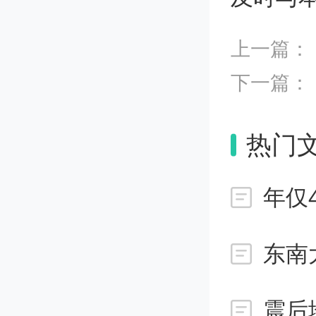
税（以
上一篇：
第
下一篇：
备的具
热门
备增值
第
简称主
设备退
震后