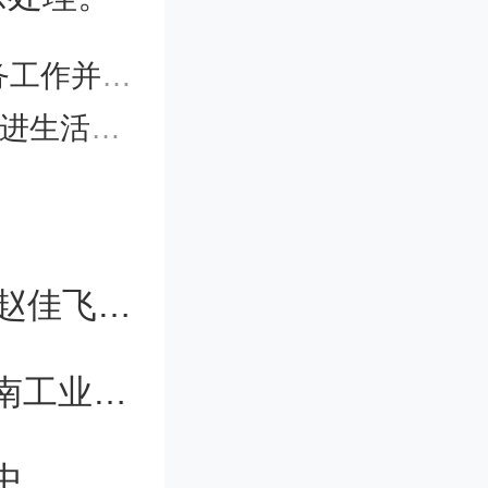
服务企业的通知
、国产设
金项目的通知
构采购设
年仅43岁，新能源技术领域青年学者赵佳飞逝世
关（以下
东南大学首席教授吴智深受聘担任河南工业大学校长
采购国产
。
中