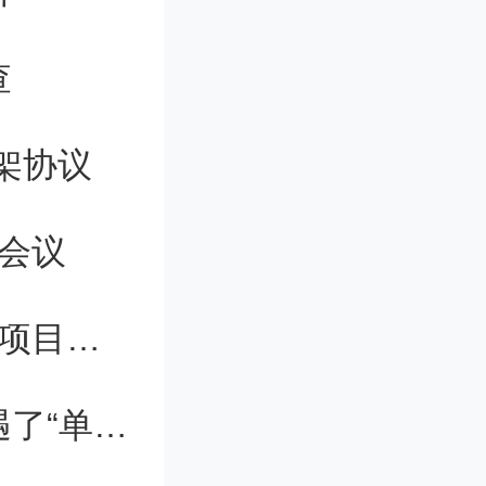
备退税政
查
向主管税
架协议
大会议
质证明资
天津市公开征集2024年科学技术普及项目需求
当最“痛苦”一代走进大学，他们说遭遇了“单轨制”人生
《出口退