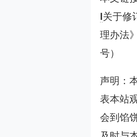
l
关于修
理办法》
第
号）
退税管
策规定
声明：
表本站
第
会到馅
机构）
及时与