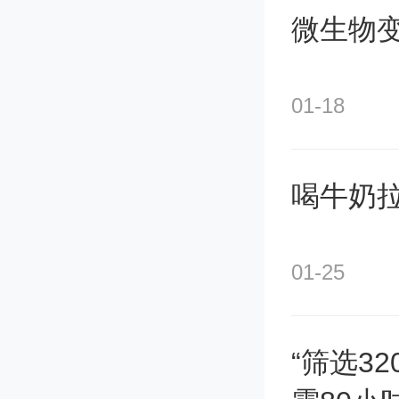
微生物变
案的研
01-18
第
（免）
喝牛奶
章完整
01-25
料或填
次性告
“筛选3