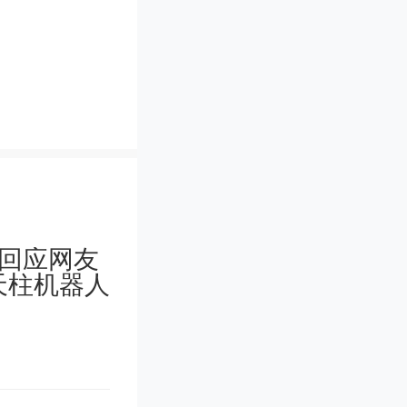
税务总局
》(201
择“其他单
资质证明材
”；其他栏
备退税备