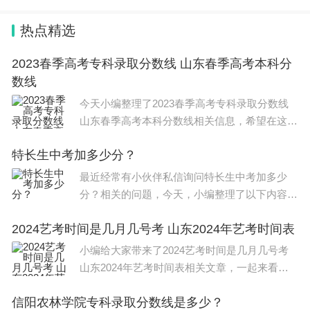
热点精选
2023春季高考专科录取分数线 山东春季高考本科分
数线
今天小编整理了2023春季高考专科录取分数线
山东春季高考本科分数线相关信息，希望在这方
面能够更好帮助到大家。 2023春季高考各专业
特长生中考加多少分？
类别专科录取控制线均为150分。 1.专科录取控
制
最近经常有小伙伴私信询问特长生中考加多少
分？相关的问题，今天，小编整理了以下内容，
希望可以对大家有所帮助。 2022年中考特长生
2024艺考时间是几月几号考 山东2024年艺考时间表
新规定如下： 1、中考加分的特长有美术、体
育、音乐、科技，这
小编给大家带来了2024艺考时间是几月几号考
山东2024年艺考时间表相关文章，一起来看一
下吧。 2024安徽美术与设计类专业统考时间是2
信阳农林学院专科录取分数线是多少？
023年12月16日-12月17日,12月16日8:30—11:30