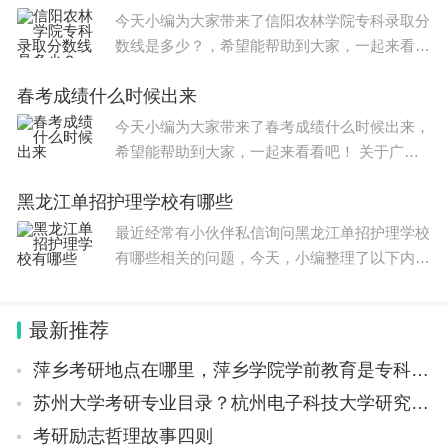
素描,14:30—
今天小编为大家带来了信阳农林学院专科录取分
数线是多少？，希望能帮助到大家，一起来看看
吧！ 信阳农林学院专升本2023分数线介绍如
春考成绩什么时候出来
下： 2023年信阳农林学院专升本的录取分数线
及录取人数如下：网
今天小编为大家带来了春考成绩什么时候出来，
希望能帮助到大家，一起来看看吧！ 关于广轻
工2023春季高考录取分数线如下： 一、2023年
黑龙江单招护理学校有哪些
广东轻工职业技术学院春季高考专业录取情况
智能
最近经常有小伙伴私信询问黑龙江单招护理学校
有哪些相关的问题，今天，小编整理了以下内
容，希望可以对大家有所帮助。 参考去年的高
职单招招生计划，有护理的公办学校有：黑龙江
最新推荐
护理高等专科学校、大庆医
萍乡考研地点在哪里，萍乡学院学前教育是专科还是本科
苏州大学考研专业目录？杭州电子科技大学研究生专业目录
考研励志哲理故事四则