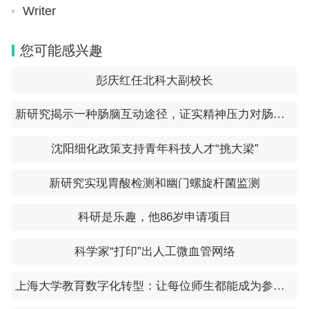
Writer
的诉求其实是不一样的。行情好的时候，很多学生学
校也没那么挑，更多的可能在乎专业，自己能读下
您可能感兴趣
去，环境也会考虑，会考虑更多因素。现在不一样，
彭庆红任北科大副校长
专业什么的没那么多所谓，学校牌子各方面会觉得更
重要些，更一锤定音一些。
新研究揭示一种肠脑互动途径，证实精神压力对肠道影响
(
责任编辑
：卢其龙 CU002)
沈阳细化政策支持青年科技人才“挑大梁”
新研究实现胃酸检测和幽门螺旋杆菌监测
科研是乐趣，他86岁申请项目
科学家“打印”出人工微血管网络
上海大学教育数字化转型：让每位师生都能成为参与者