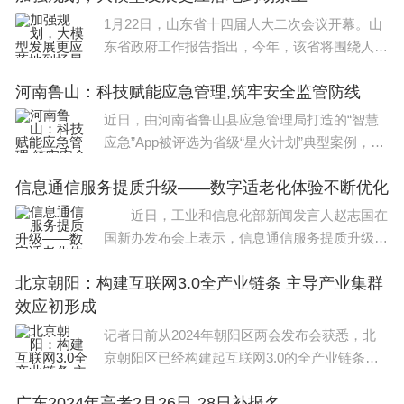
的，回国也好，留在英国也罢，都可以接受。
1月22日，山东省十四届人大二次会议开幕。山
东省政府工作报告指出，今年，该省将围绕人工
其实LBS的录取标准不低，整体申请量经过猛增后，
智能、生命科学、未来网络、量子科技、人形机
录取比降低到11%左右，部分专业更低，尤其是那些
河南鲁山：科技赋能应急管理,筑牢安全监管防线
器人、深海空天等领域，实施20项左右前沿技术
攻关，推动15个省级
近日，由河南省鲁山县应急管理局打造的“智慧
要工作经历的专业。而且基本要gmat等成绩，平均g
应急”App被评选为省级“星火计划”典型案例，受
mat分数都在710左右。基本每个专业都有面试，学
到国内应急管理系统的广泛关注。去年以来，鲁
校不只看重你学术背景，还看重你相关工作经历和实
信息通信服务提质升级——数字适老化体验不断优化
山县应急管理局通过实施“红
习经历等等。学校要的不是那种单纯搞学术的，而是
近日，工业和信息化部新闻发言人赵志国在
国新办发布会上表示，信息通信服务提质升级，
懂就业的或者说本身能为别人创造就业的那种人。
持续赋能经济社会发展和民生改善，数字适老化
北京朝阳：构建互联网3.0全产业链条 主导产业集群
体验不断优化，2577家网站和APP完成适老化
说实话，作为全英顶级商学院，LBS在国内学生心目
效应初形成
及无障碍改造，“一键呼
中的地位其实并没那么高。懂行的人会很懂lbs的含
记者日前从2024年朝阳区两会发布会获悉，北
金量，不懂的学生，觉得这个学校都没参与排名，是
京朝阳区已经构建起互联网3.0的全产业链条，
什么乱入学校。所以，不少学生和家长对这个学校是
主导产业集群集聚效应初步形成。与中国科学
广东2024年高考2月26日-28日补报名
院、北工大等高校院所合作，提升原始创新策源
有信息差的。只不过被就业行情所迫，才渐渐把这个