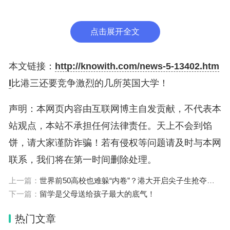
回来后，果断押金都不要了，也要往IC奔赴，帝国理
工这个学校今年QS继续压榜第二，属于惊艳了两个
点击展开全文
QS版本了。
为什么说，IC这个学校今年会比港校这种还要卷？
本文链接：
http://knowith.com/news-5-13402.htm
l
比港三还要竞争激烈的几所英国大学！
一是本科这边，ic的本科总体录取比在10%左右，不
分专业录取比在3%左右，这个录取比，相比牛剑都
声明：本网页内容由互联网博主自发贡献，不代表本
算压制的。牛剑的总录取比都比这个高点。
站观点，本站不承担任何法律责任。天上不会到馅
饼，请大家谨防诈骗！若有侵权等问题请及时与本网
联系，我们将在第一时间删除处理。
外加北美那边STEM专业对中国学生的劝退，很多对
上一篇：
世界前50高校也难躲“内卷”？港大开启尖子生抢夺大战！
这方面有专业硬核需求的把注意力都交给了IC，IC属
下一篇：
留学是父母送给孩子最大的底气！
于目前全英这么多大学里面，最符合大多中国学生心
热门文章
意的一个学校了。吸引值直接被拉满。