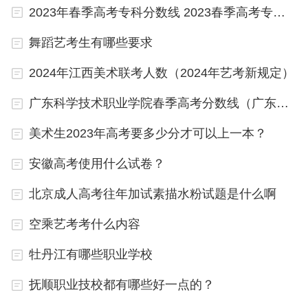
2023年春季高考专科分数线 2023春季高考专科录取分数线
二是硕士这边，硕士这边更卷，需要的门槛现在要求
舞蹈艺考生有哪些要求
更高。除了本身ic是绩点控，外加申请这块尤其是商
2024年江西美术联考人数（2024年艺考新规定）
学院这种，双非直接都不在list，递交的资格都没有
之外。学校核心都在靠面试筛选学生，而面试的通过
广东科学技术职业学院春季高考分数线（广东番禺职业技术学院春季高考录取线）
率，是一降再降，前几年面试通过率还能再35%左
美术生2023年高考要多少分才可以上一本？
右，今年20%都不到，2026这个申请季，估计还能
安徽高考使用什么试卷？
再创新低。你所有学术材料和文书都过了要求，会发
现，自己面试直接被卡了。
北京成人高考往年加试素描水粉试题是什么啊
另外，就是ic是接受defer的学生的，你不只和同一届
空乘艺考考什么内容
学生在战斗，你还在和过去的学生，以及部分有工作
牡丹江有哪些职业学校
经验的学生同场竞技，好的学校，大家都需要抢一
抚顺职业技校都有哪些好一点的？
抢，才能把好的名义给传播出来，IC就是这么一种学