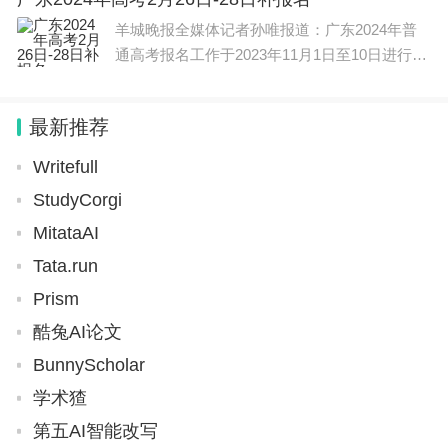
能力和协同创新能力
羊城晚报全媒体记者孙唯报道：广东2024年普
学校的好处给念叨起来了。毕竟据Universityliving的
通高考报名工作于2023年11月1日至10日进行，
数据，LBS就业率在毕业后三个月内高达97%。还剩
绝大部分符合报考条件的考生已完成报名。1月3
下的那部分，继续进修去了。不能就业的实在是少。
1日，广东省教育考试院宣布，为满足符合广东
最新推荐
高考报名条件，因各种原因
Writefull
总了个结：这两个都是好学校啊，像今年这届学生入
StudyCorgi
读，不少学生都在降bar，即使是ucl这种，好多缝合
MitataAI
课程也调低了难度，比以前更好录了。调的更低，更
Tata.run
没下限的是格拉，南安，利兹这种。即使一些比较老
Prism
牌一点的学校比如Durham和华威，今年也降bar严
酷兔AI论文
重。前几天还写了一篇相关的内容，大家可以去参考
BunnyScholar
下。
学术猹
第五AI智能改写
不同环境，不同行情的时候，很多学生对留学这件事