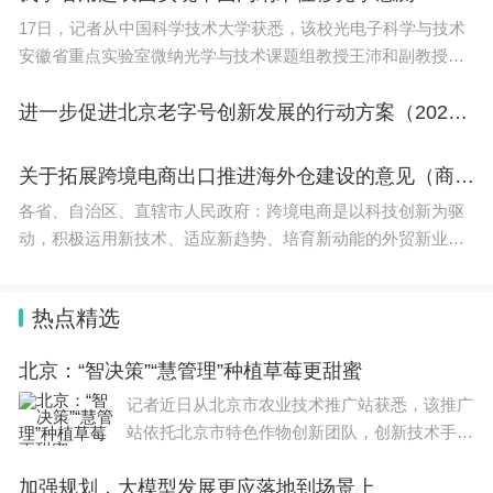
没那么受欢迎，毕竟读什么都好就业。但在行情波动
17日，记者从中国科学技术大学获悉，该校光电子科学与技术
安徽省重点实验室微纳光学与技术课题组教授王沛和副教授鲁
的时候，这种学校的含金量会一下子和其他学校对比
拥华设计了一种光学超表面，并用该表面将二维平面的位移信
开来，形成强烈的反差。
息映射为双通道偏光干涉的光强变化，实现了平面内
进一步促进北京老字号创新发展的行动方案（2023-2025年）
LBS这个学校之所以这两年开始复苏，核心还是因为
关于拓展跨境电商出口推进海外仓建设的意见（商贸发[2024]125号）
就业形势太好了，毕竟这个学校的在读学生，入读第
各省、自治区、直辖市人民政府：跨境电商是以科技创新为驱
一件事，就是开始准备简历，然后不是在改简历的路
动，积极运用新技术、适应新趋势、培育新动能的外贸新业态
上，就是在投简历面试的路上。这个学校就像一家求
新模式，与海外仓等新型外贸基础设施协同联动，能够减少中
间环节、直达消费者
职学校一样，氛围感给你拉满。虽然没有本科，硕士
热点精选
专业也少得可怜，但抵不住申请的人数暴涨。
北京：“智决策”“慧管理”种植草莓更甜蜜
记者近日从北京市农业技术推广站获悉，该推广
站依托北京市特色作物创新团队，创新技术手
以2025为例，LBS这个学校申请量单个暴涨210%，
段，实现“智决策”“慧管理”种植草莓更甜蜜。据
极其夸张，感觉国内学生都觉醒了。就是冲着就业去
加强规划，大模型发展更应落地到场景上
统计，2023年北京市草莓种植面积达1.3