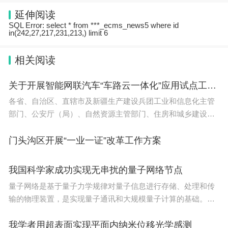
校。
延伸阅读
SQL Error: select * from ***_ecms_news5 where id
in(242,27,217,231,213,) limit 6
三是近几年就业行情不好，很多学生就想着延缓就
相关阅读
业，继续读书，然后继续读的前提是需要刷名校，这
关于开展智能网联汽车“车路云一体化”应用试点工作的通知（工信部联通装〔2023〕268号）
种现象又在蔓延。现在的英国留学呈现两极化，去q
各省、自治区、直辖市及新疆生产建设兵团工业和信息化主管
s100以后学校的学生越来越少了，因为有些学生觉
部门、公安厅（局）、自然资源主管部门、住房和城乡建设厅
得毕业了，就业也就这么回事，就没之前那个内驱力
（局、委）、交通运输厅（局、委）：为贯彻落实《新能源汽
了。但追求名校的学生，也来越多了，大家多在往少
车产业发展规划（2021-2035
门头沟区开展“一业一证”改革工作方案
数位置去挤。这种情况一多吧，IC这种学校就渐渐地
我国科学家成功实现无串扰的量子网络节点
狱难度了。
量子网络是基于量子力学规律对量子信息进行存储、处理和传
No.2开始复苏的LBS
输的物理装置，是实现量子通讯和大规模量子计算的基础。清
华大学研究团队利用同种离子的双类型量子比特编码，在国际
伦敦商学院这种学校在经济行情好的周期里面，可能
上首次实现无串扰的量子网络节点，对未来实现量
我学者用超表面实现平面内纳米位移光学感测