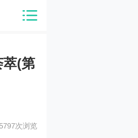
荟萃(第
5797次浏览