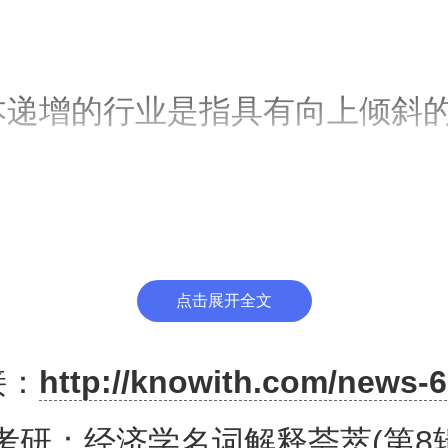
增的行业是指具有向上倾斜的
的行业，它的扩大会引起投入品
点击展开全文
益递增(increasing returns
接：
http://knowith.com/news-6
4考研：经济学名词解释荟萃(第8