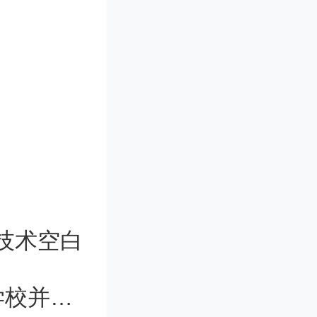
人增加
技术空白
为创
山东省政协委员建议将山东2所专科学校并入大学