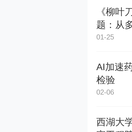
现值等
《柳叶
题：从
80.投资
正时代
01-25
投资是
AI加速
检验
上面是
02-06
忆，加
西湖大
如，为自