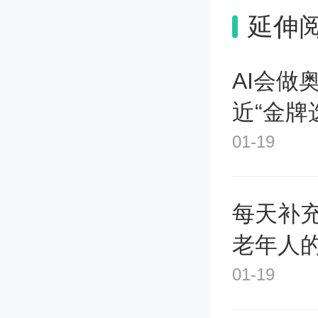
延伸
78.中间
AI会做
近“金牌
中间品
01-19
品。
每天补
79.内部收
老年人
01-19
内部收