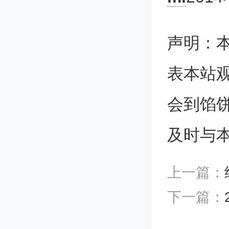
如果所
加，并
声明：
是规模
表本站
会到馅
73.无差
及时与
无差异
上一篇：
子的点
下一篇：