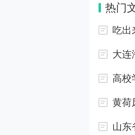
热门
74.劣质
吃出
劣质商
导致需
大连
高校
75.创新
黄荷
当一项
新。