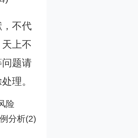
分数增
分数，就
献，不代
。天上不
等问题请
)
除处理。
市场篮
风险
分析(2)