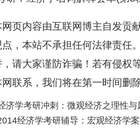
有投入品的数量都以相同的百
导致产量增加的百分数大于该百
本网页内容由互联网博主自发贡
收益递增的。
观点，本站不承担任何法律责任
饼，请大家谨防诈骗！若有侵权
异曲线(Indifference curve
本网联系，我们将在第一时间删
曲线表示对消费者没有区别的
经济学考研冲刺：微观经济之理性与
的轨迹。
2014经济学考研辅导：宏观经济学案例