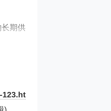
长期供
价格的上
 to sc
-123.ht
辑)