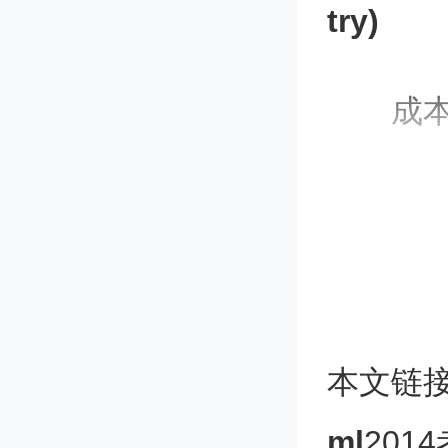
try)
成本递
给曲线
升。
72.规模收
ale)
本文链
ml
201