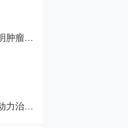
中国最新研究大幅提升头颈部原发不明肿瘤诊断准确率
入品。
者收到的
中国科大提出幽门螺旋杆菌感染超声动力治疗方案
(1+r)