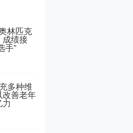
的产
rn)
金流的