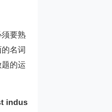
须要熟
面的名词
做题的运
 indus