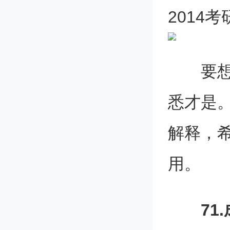
2014
要想学
悉才是
解释，
用。
71.成本