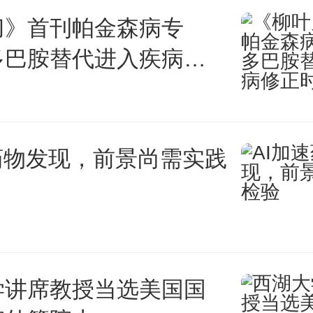
于项目投资支出的利率。
刀》首刊帕金森病专
多巴胺替代进入疾病修
(Investment)
指创造新资产的过程。
药物发现，前景尚需实践
一些经济学名词解释，考生要
深理解，日后遇到相关名词能够
学讲席教授当选美国国
己的2014考研增加一份筹码。