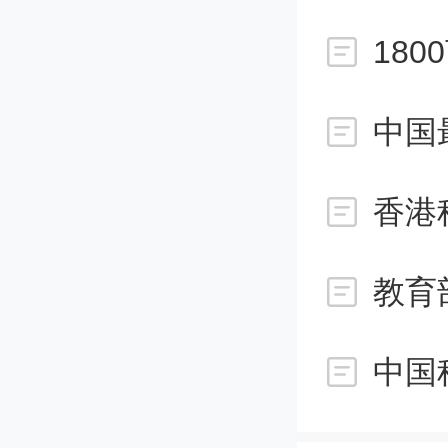
18
76.投人
生产过
香港
77.利率(
教育
如果他
贴水为利
美元。