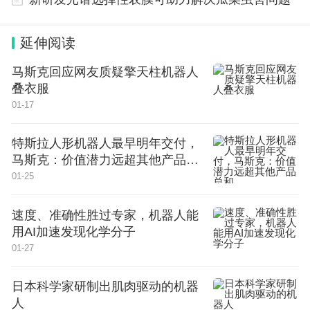
的内容，是了解国内外形势和政策的重要途径。考生
需要关注时事新闻和社会热点问题，掌握国家政治经
延伸阅读
济形势的变化趋势和发展动态，了解外交政策的基本
马斯克回应网友质疑擎天柱机器人
思路和战略部署，并能够运用相关知识分析和解决实
叠衣服
01-17
际问题。
五、英语阅读与写作能力测试
特斯拉人形机器人最早明年交付，
马斯克：价值潜力远超其他产品总
英语阅读与写作能力测试是考研政治的选修科目之
和
01-25
一。该课程主要涉及英语阅读和写作能力的测试要求
速度、准确性胜过专家，机器人能
和标准，是提高考生英语综合素质的重要途径。考生
用AI加速发现化学分子
需要熟练掌握英语语法和词汇知识，具备良好的阅读
01-27
理解能力和写作表达能力，并能够运用所学知识解决
日本科学家研制出肌肉驱动的机器
实际问题。
人