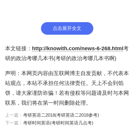
我选择了
高途的考研
作为我的备考平台，感谢他们提
供的优质教学资源和针对性较强的备考方案，我顺利
通过了硕士研究生入学考试。如果你也想考研，我强
点击展开全文
烈推荐他们，祝愿每位备战的同学都能取得理想的成
绩！
本文链接：
http://knowith.com/news-6-268.html
考
研的政治考哪几本书(考研的政治考哪几本书啊)
二、中国近现代史纲要
声明：本网页内容由互联网博主自发贡献，不代表本
中国近现代史纲要也是考研政治的重要科目之一。该
站观点，本站不承担任何法律责任。天上不会到馅
课程主要涉及中国近代以来的历史事件、人物和思
饼，请大家谨防诈骗！若有侵权等问题请及时与本网
潮，包括鸦片战争、太平天国运动、辛亥革命、五四
联系，我们将在第一时间删除处理。
运动、新文化运动等重要历史事件，以及孙中山、毛
上一篇：
考研英语二2018(考研英语二2018参考)
泽东、邓小平等杰出历史人物的思想和贡献。考生需
下一篇：
考研时间英语(考研时间英语几点考)
要掌握这些历史事件的发展过程和影响，理解中国共