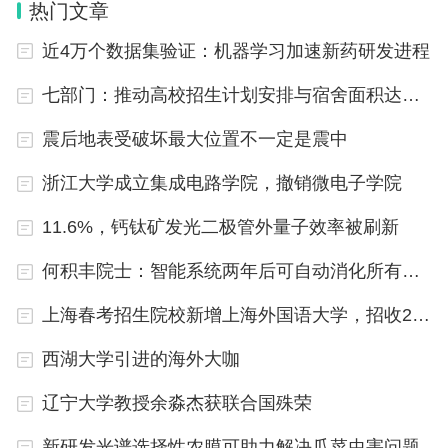
产党的历史地位和作用，并能够运用历史知识和思想
热门文章
方法分析现实问题。
近4万个数据集验证：机器学习加速新药研发进程
三、思想道德修养与法律基础
七部门：推动高校招生计划安排与宿舍面积达标挂钩
震后地表受破坏最大位置不一定是震中
思想道德修养与法律基础是考研政治的必修科目之
一。该课程主要涉及人文素养、道德伦理、法律法规
浙江大学成立集成电路学院，撤销微电子学院
等方面的内容，是培养高素质人才的重要环节。考生
11.6%，钙钛矿发光二极管外量子效率被刷新
需要掌握人文素养的基本概念和要求，了解道德伦理
何积丰院士：智能系统两年后可自动消化所有有价值的文字数据
的基本原则和规范，熟悉我国法律法规的基本框架和
内容，并能够运用相关知识和技能解决实际问题。
上海春考招生院校新增上海外国语大学，招收2个专业
四、形势与政策
西湖大学引进的海外大咖
辽宁大学教授余淼杰获联合国殊荣
形势与政策是考研政治的选修科目之一。该课程主要
涉及国家政治经济形势、外交政策、社会热点等方面
新研发光谱选择性农膜可助力解决瓜菜虫害问题