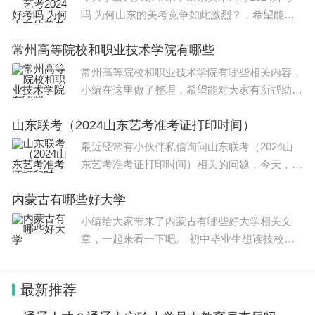
吗 为何山东的美考竞争如此激烈？，希望能帮
助到大家，一起来看看吧！ 山东省2023年美术
常州高等院校和职业技术学院有哪些
艺考最新政策如下： 除经教育部批准的部分独
立设置本科艺术院
常州高等院校和职业技术学院有哪些相关内容，
小编在这里做了整理，希望能对大家有所帮助，
关于常州高等院校和职业技术学院有哪些信息，
山东联考（2024山东艺考准考证打印时间）
一起来了解一下吧！ 常州市拥有多所高等院校
和职业技术学院，下面为
最近经常有小伙伴私信询问山东联考（2024山
东艺考准考证打印时间）相关的问题，今天，小
编整理了以下内容，希望可以对大家有所帮助。
内蒙古有哪些好大学
山东联考：2024届山东美术联考12月17日开
考！ 一、联考
小编给大家带来了内蒙古有哪些好大学相关文
章，一起来看一下吧。 初中毕业生想读技校有
前途吗？其实读技校对学生来说是有很大好处
的。首先，技校的学费通常要比高中便宜得多，
最新推荐
这对贫困家庭的孩子来说是