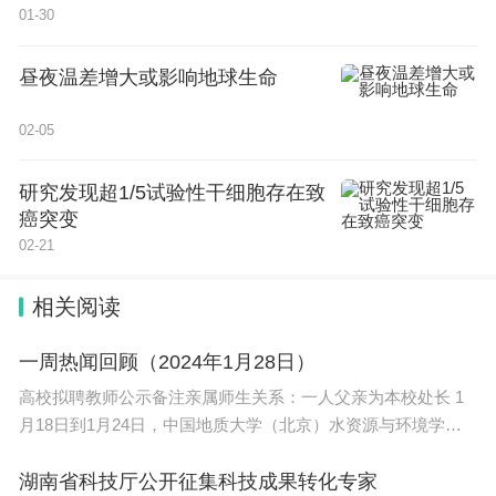
01-30
考研政治考哪几门课程？考研政治考试涉及多门课程
的内容，包括马克思主义基本原理概论、中国近现代
昼夜温差增大或影响地球生命
史纲要、思想道德修养与法律基础、形势与政策以及
英语阅读与写作能力测试等。考生需要全面掌握这些
02-05
知识点和技能，不断提高自己的综合素质和能力水
研究发现超1/5试验性干细胞存在致
平，才能在考研政治中取得优异成绩。
癌突变
02-21
发布于：河南省
考研的政治考哪几本书(考研的政治考哪几本书啊)
相关阅读
一周热闻回顾（2024年1月28日）
高校拟聘教师公示备注亲属师生关系：一人父亲为本校处长 1
月18日到1月24日，中国地质大学（北京）水资源与环境学院
就8名2024
湖南省科技厅公开征集科技成果转化专家