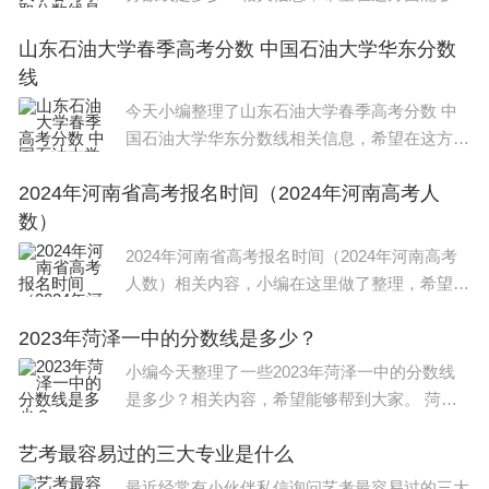
好帮助到大家。 潍坊医学院春考医学技术分数
山东石油大学春季高考分数 中国石油大学华东分数
线理科472分，文科490分。根据查询潍坊医学
（一）具有创新思路的研究。
线
院官网信息显示，2022年
（二）基础较好，近期可望取得突破性进展的研
今天小编整理了山东石油大学春季高考分数 中
国石油大学华东分数线相关信息，希望在这方面
究。
能够更好帮助到大家。 1、中国石油大学（华
2024年河南省高考报名时间（2024年河南高考人
东）在北京录取分数线：文科录取批次本科批58
（三）科学问题带动下的理论和实验模拟研究。
数）
0分，理科录取批次本科批
（四）促进科学问题深化的新方法探索研究。
2024年河南省高考报名时间（2024年河南高考
人数）相关内容，小编在这里做了整理，希望能
（五）学科交叉和具有国际合作背景的研究。
对大家有所帮助，关于2024年河南省高考报名
2023年菏泽一中的分数线是多少？
时间（2024年河南高考人数）信息，一起来了
五、2025年度资助计划
解一下吧！ 2024年河南省高考报名
小编今天整理了一些2023年菏泽一中的分数线
是多少？相关内容，希望能够帮到大家。 菏泽
2025年度每个指南方向拟资助集成项目不超过1
医专单招分数线2023普通类最低录取分数线是2
项。其中，方向1直接费用资助强度约200万元/项，
艺考最容易过的三大专业是什么
15分。 2022年单招录取分数： 菏泽医学专科学
校2022
方向2直接费用资助强度约200万元/项，方向3直接
最近经常有小伙伴私信询问艺考最容易过的三大