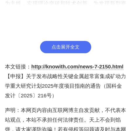
为主线，实现理论突破和技术创新，为发现新型资
源、深度利用资源提供坚实科学基础。
一、科学目标
揭示关键金属元素超常富集成矿的苛刻条件，建
点击展开全文
立关键金属超常富集成矿理论，实现成矿理论突破；
揭示关键金属成矿规律，确定关键金属元素矿床新类
本文链接：
http://knowith.com/news-7-2150.html
型，实现指导找矿突破；查明微观尺度关键金属元素
【申报】关于发布战略性关键金属超常富集成矿动力
赋存状态，攻克关键金属强化分离理论瓶颈，实现分
学重大研究计划2025年度项目指南的通告（国科金
离理论突破。
发计〔2025〕216号）
二、核心科学问题
声明：本网页内容由互联网博主自发贡献，不代表本
本重大研究计划的核心科学问题为低丰度金属元
站观点，本站不承担任何法律责任。天上不会到馅
素超常富集过程与驱动机制。围绕上述核心科学问
饼，请大家谨防诈骗！若有侵权等问题请及时与本网