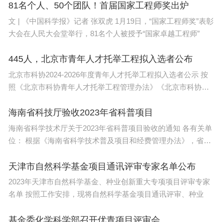
立我国主要成矿带关键金属成矿规律；构建不同尺度
81名个人、50个团队！首届国家工程师奖出炉
的关键金属成矿-找矿模型，指明我国关键金属找矿
文 | 《中国科学报》记者 张双虎 1月19日，“国家工程师奖”表彰
勘查新方向、新类型、新区带。
大会在人民大会堂举行，81名个人被授予“国家卓越工程师”
3.关键金属分离理论突破。
445人，北京市青年人才托举工程拟入选者公布
北京市科协2024-2026年度青年人才托举工程拟入选者公示 按
集成稀土等关键金属分离理论和工业实践成果，
照《北京市科协青年人才托举工程管理办法》《北京市科协关
阐明影响金属分离过程的干扰因子，创新复杂系统多
于
海南省科技厅验收2023年省科普项目
变量数学模型，结合人工智能技术，推进关键金属分
海南省科学技术厅关于2023年省科普项目验收的通知 各有关单
离过程控制的智能化。
位： 根据《海南省科学技术普及项目和经费管理办法》，省科
技厅
4.关键金属矿产潜在资源。
天津市自然科学基金项目通讯评审专家名单公布
系统调研和分析总结国内外关键金属矿产研究的
2023年天津市自然科学基金、种业创新重大专项项目评审专家
名单 按照工作安排，现将自然科学基金项目通讯评审、种业
前沿及难点，聚焦关键金属成矿效率、金属稳定同位
素示踪体系研究；针对关键金属矿产新类型和非传统
基金委化学科学部召开优青项目评审会