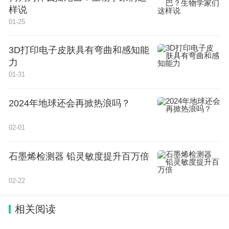
样说
围绕上述科学目标，基于该重大研究计划已有部
01-25
署，梳理和总结关键金属成矿、找矿和分离研究进
展，形成重要理论体系，在关键方向取得突破，形成
3D打印电子皮肤具有弯曲和感知能
科技发展战略建议。拟以集成项目类型资助以下方
力
01-31
向：
2024年地球还会再掀热浪吗？
1.关键金属超常富集成矿理论突破。
02-01
揭示关键金属矿产全球时空分布特征，创新关键
金属元素圈层循环理论；系统表征关键金属岩浆-热
石墨烯检测器 铅灵敏度提升百万倍
液富集体系，构建关键金属超常富集成矿新理论。
02-22
2.关键金属成矿规律与指导找矿突破。
相关阅读
聚焦关键金属深部控矿要素和成矿构造背景，建