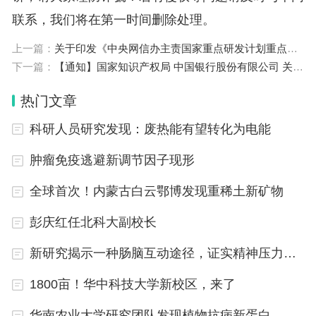
题，本重大研究计划的组织实施将针对以下三个关键
联系，我们将在第一时间删除处理。
科学问题展开：
上一篇：
关于印发《中央网信办主责国家重点研发计划重点专项管理实施细则》的通知
下一篇：
【通知】国家知识产权局 中国银行股份有限公司 关于开展知识产权金融服务助力民营企业高质量发展“知惠行”专项活动的通知（国知发运字〔2025〕25号）
（一）地球多圈层相互作用与关键金属元素富
集。
热门文章
科研人员研究发现：废热能有望转化为电能
关键金属元素在地球多圈层相互作用过程中的循
环从宏观和本质上控制关键金属矿床的分布。包括：
肿瘤免疫逃避新调节因子现形
（1）关键金属元素的地球化学行为；（2）壳幔相
全球首次！内蒙古白云鄂博发现重稀土新矿物
互作用与关键金属元素循环；（3）地表圈层相互作
彭庆红任北科大副校长
用与关键金属元素循环。
新研究揭示一种肠脑互动途径，证实精神压力对肠道影响
（二）关键金属元素成矿机制与规律。
1800亩！华中科技大学新校区，来了
查明控制关键金属矿床形成的地质-物理-化学过
华南农业大学研究团队发现植物抗病新蛋白