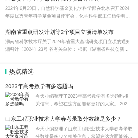
资源开展前瞻研究，深化未来关键金属矿产研究和开
2024年6月29日，自然科学基金委化学科学部在北京召开2024
发利用的关键技术和方法研究，提出未来关键金属矿
年度优秀青年科学基金项目评审会，化学科学部主任杨学明院
士出
产潜在资源。
湖南省重点研发计划等2个项目立项清单发布
5.我国关键金属矿产家底和供应链安全。
湖南省科学技术厅关于2024年省重大基础研究项目立项的通知
湘科计〔2024〕23号 各有关单位： 根据《湖南省科技创新计
建立国内外资源数据搜选和AI分析方法，厘清我
划项
国关键金属矿产家底；开展供应链控制力和风险点分
热点精选
析，系统评价我国关键金属矿产可持续供给能力；研
2023年高考数学有多选题吗
判全球关键金属矿产供应链演进态势，提出相应对策
今天小编整理了2023年高考数学有多选题吗相
和建议。
关信息，希望在这方面能够更好的大家。 2023
年高考数学有多选题。 高考数学题型分布： 以
四、项目遴选的基本原则
山东工程职业技术大学春考录取分数线是多少？
全国卷为例，共三个题型。选择题一共有60分，
12道题目。
围绕本重大研究计划的核心科学问题，在确保实
今天小编整理了山东工程职业技术大学春考录取
分数线是多少？相关信息，希望在这方面能够更
现总体目标的前提下，本研究计划鼓励：