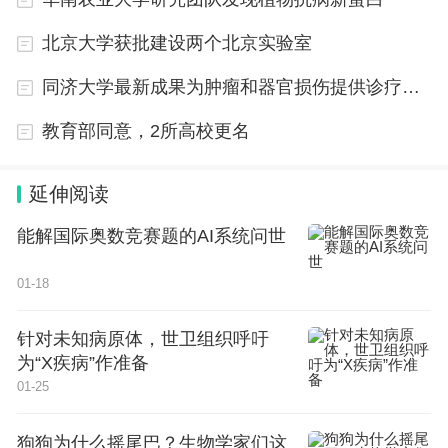
程，是理解关键金属元素形成机制和成矿规律的关
键。包括：（1）主要由地质背景、物质基础和重大
北京大学获批建设两个北京实验室
地质事件控制的关键金属矿床时空分布规律；（2）
同济大学最新成果为肿瘤和器官损伤提供诊疗新思路
主要由岩浆/流体性质和物理化学条件控制的关键金
教育部同意，2所高校更名
属元素源-运-聚过程。
（三）关键金属元素赋存状态与强化分离机理。
延伸阅读
能解国际奥数竞赛题的AI系统问世
关键金属元素常伴生主成矿元素在特定矿床中相
对富集，具有细和伴的特点，高效清洁利用难度极
01-18
大，急需攻克理论瓶颈。包括：（1）矿床中关键金
属元素微观尺度的赋存状态和赋存机制；（2）关键
针对未知病原体，世卫组织呼吁
为“X疾病”作准备
金属元素选择性反应和差异性放大机理。
01-25
三、2025年度资助研究方向
狗狗为什么摇尾巴？生物学家们这