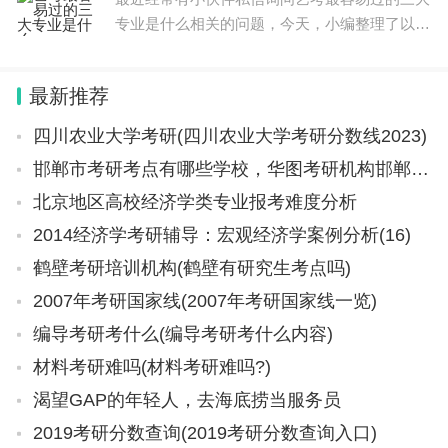
专业是什么相关的问题，今天，小编整理了以下
费用资助强度约130万元/项，方向4直接费用资助强
内容，希望可以对大家有所帮助。 艺考最容易
度约400万元/项，方向5直接费用资助强度约70万元/
过的三大专业有：美术类专业、空乘专业、舞蹈
项。资助期限为2年，优先支持有较好工作基础和较
最新推荐
艺术类专业。 美术专
强组织管理能力、能够取得重要突破的项目申请。集
四川农业大学考研(四川农业大学考研分数线2023)
成项目申请书中研究期限应填写“2026年1月1日－20
邯郸市考研考点有哪些学校，华图考研机构邯郸有吗
27年12月31日”。
北京地区高校经济学类专业报考难度分析
2014经济学考研辅导：宏观经济学案例分析(16)
六、申请要求及注意事项
鹤壁考研培训机构(鹤壁有研究生考点吗)
（一）申请条件。
2007年考研国家线(2007年考研国家线一览)
编导考研考什么(编导考研考什么内容)
本重大研究计划项目申请人应当具备以下条件：
材料考研难吗(材料考研难吗?)
1.具有承担基础研究课题的经历；
渴望GAP的年轻人，去海底捞当服务员
2019考研分数查询(2019考研分数查询入口)
2.具有高级专业技术职务（职称）。