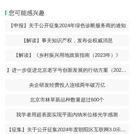
您可能感兴趣
在站博士后研究人员、正在攻读研究生学位以及
无工作单位或者所在单位不是依托单位的人员不得作
【申报】关于公开征集2024年绿色诊断服务商的通知
为申请人进行申请。
【解读】事关知识产权，发布会权威消息
（二）限项申请规定。
【解读】《乡村振兴用地政策指南（2023年）》
执行《2025年度国家自然科学基金项目指
】进一步促进北京老字号创新发展的行动方案（2023-2025年）
南》“申请规定”中限项申请规定的相关要求。
央企研发经费投入连续两年破万亿
（三）申请注意事项。
北京市林草新品种数量超过600个
申请人和依托单位应当认真阅读并执行本项目指
南、《2025年度国家自然科学基金项目指南》和
我学者用超表面实现平面内纳米位移光学感测
《关于2025年度国家自然科学基金项目申请与结题
【征集】关于公开征集2024年度朝阳区互联网3.0示范应用场景和示范解决方案的通知
等有关事项的通告》中相关要求。