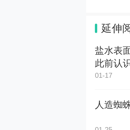
海种业
表现亮
延伸
淮汽车
盐水表
此前认
英伟达
01-17
阿尔特
人造蜘蛛
块走低
康、谱
01-25