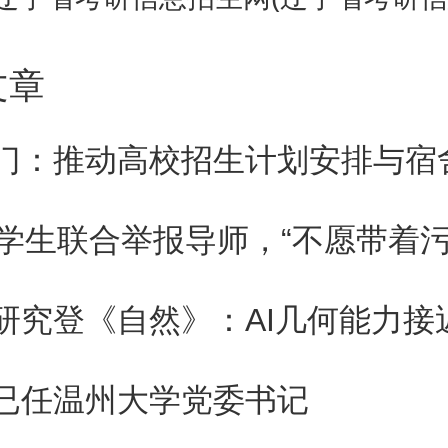
3000点。
文章
拉权重股就算了，盘中还拉了券
、国联证券、华创云信涨逾4%。
名学生联合举报导师，“不愿带着污
散户投资者比较害怕的品种，市
须要靠它们自身的能力，不能靠
带动指数但是没啥用的个股。
已任温州大学党委书记