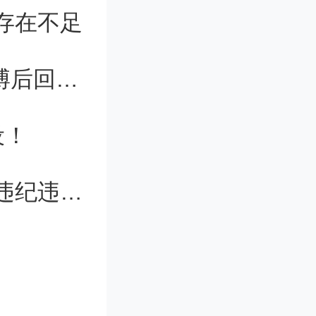
存在不足
何风吹草
从“失败”实验中挖出封面论文！35岁博后回国即任“985”教授
加深。而
民的士气
设！
容易，不
湖北中医药大学原副校长何绍斌严重违纪违法被开除党籍和公职
来？
涨停，登