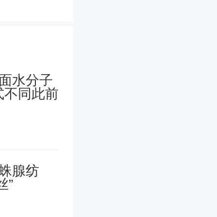
汽车板块
亚迪、江
宏科技、
创新药板
、德展健