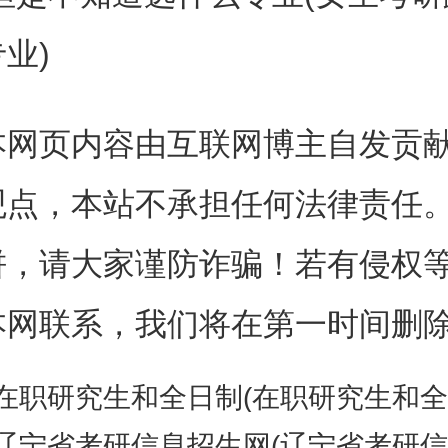
来越快，但市场就是不买账，不
业)
不成，真的要跌破3000点，然
本网页内容由互联网博主自发贡
观点，本站不承担任何法律责任
饼，请大家谨防诈骗！若有侵权
周三的大盘有可能是误跌了，若
本网联系，我们将在第一时间删
强拉贵州茅台、宁德时代等超级
在职研究生和全日制(在职研究生和全日制研究
中小盘股本身的内在走势，说不
辽宁省考研信息招生网(辽宁省考研信息招生