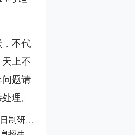
知道底在
后不破不
献，不代
。天上不
等问题请
主力不是
除处理。
权重股，
生的区别)
定根本就
网官网)