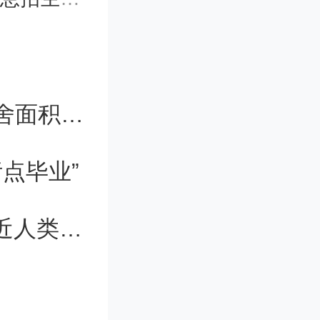
商股，首
七部门：推动高校招生计划安排与宿舍面积达标挂钩
可这些都
点毕业”
场要走
强拉这些
谷歌研究登《自然》：AI几何能力接近人类奥数金牌选手