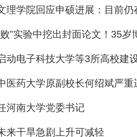
文理学院回应申硕进展：目前仍
市场很脆弱，杯弓蛇影，一有任
构就先逃为敬，导致下跌负反馈
投资者信心不足的表现，想要股
启动电子科技大学等3所高校建
必须要有大阳线出来。可这谈何
样下去，系统性风险会不会激出
任河南大学党委书记
，转基因概念领涨两市，大北农
未来干旱急剧上升可减轻