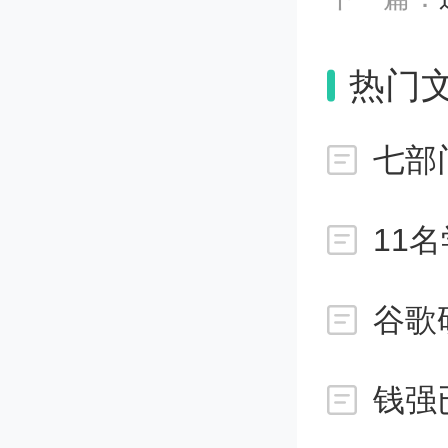
不用担心
热门
并且，
创证券
11
是广大
强，必
虽然能
钱强