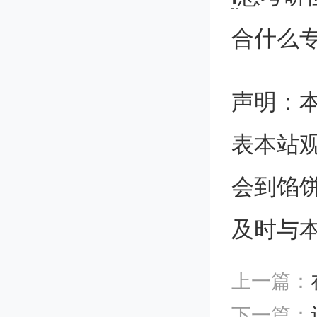
率也越
合什么专
哪里？难
声明：
立吗？
表本站
会到馅
其实，
及时与
在盘中
上一篇：
不影响
下一篇：