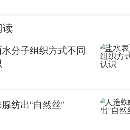
、隆平高科、神农科技涨超5%；
眼，北汽蓝谷涨停，赛力斯、比
阅读
、金龙汽车等涨幅靠前。
面水分子组织方式不同
识
概念股重挫，浪潮信息跌停，胜
、中电港、恒润股份等跌逾6%；
腺纺出“自然丝”
，百花医药逼近跌停，康鹏科技
尼测试、博济医药等跌幅靠前。