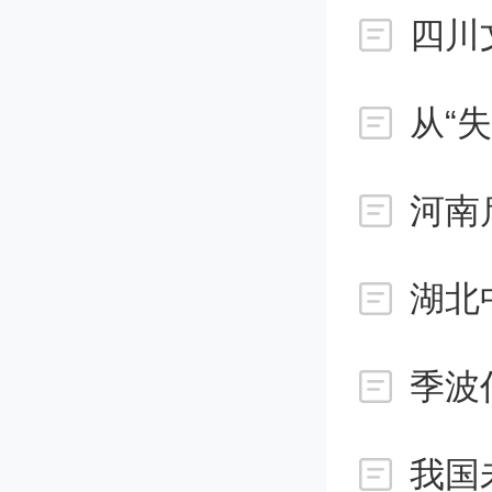
四川
现在的
动，机
这也是
河南
回归，
知道这
季波
盘面上
我国