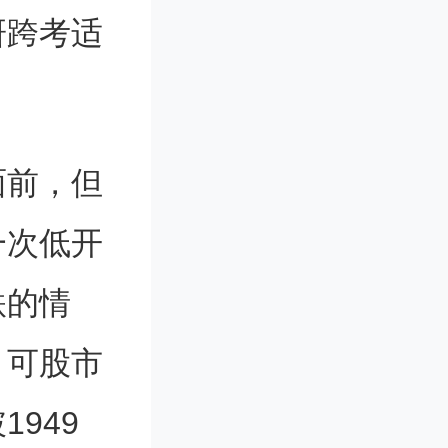
研跨考适
面前，但
一次低开
跌的情
，可股市
949