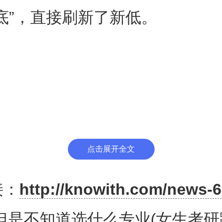
底”，直接刷新了新低。
地下跌，让一众散户投资者都不
有股民表示道：“一脸懵不知道发
点击展开全文
近几个月的行情走势，真的让投
接：
http://knowith.com/news-6
什么好，利好政策一条比一条大
但是不知道选什么专业(女生考研