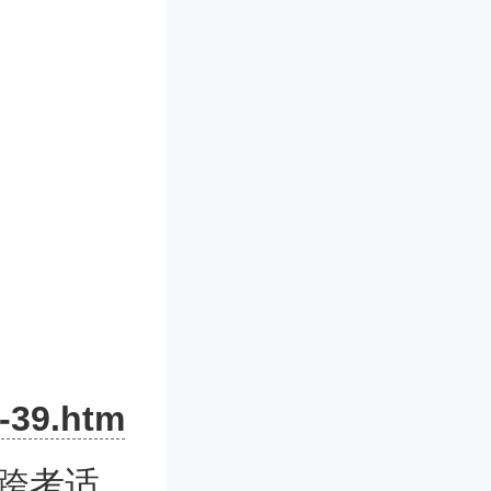
知所措，
生了什
资者不知
-39.htm
，发布频
跨考适