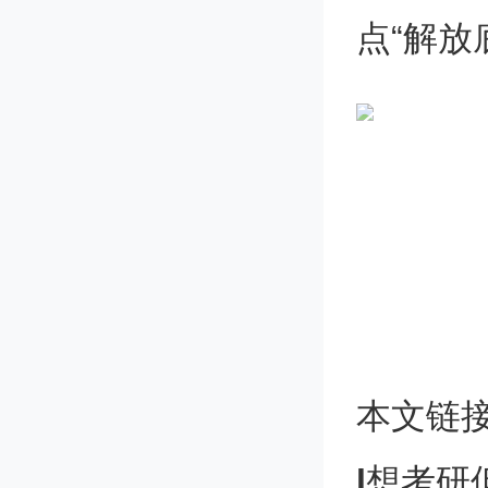
点“解放
没理由
以至于
么”！
大盘最
本文链
道该说
l
想考研