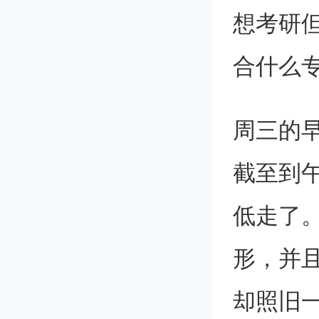
想考研
合什么
周三的
截至到
低走了
形，并
却照旧一