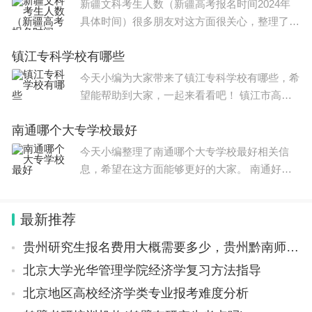
新疆文科考生人数（新疆高考报名时间2024年
具体时间）很多朋友对这方面很关心，整理了相
关文章，供大家参考，一起来看一下吧！ 新疆2
镇江专科学校有哪些
022年文科考生人数是21.85（万人），各省高考
报名人数排名： 1、河南13
今天小编为大家带来了镇江专科学校有哪些，希
望能帮助到大家，一起来看看吧！ 镇江市高等
专科学校等。通过镇江教育官网得知，镇江共有
南通哪个大专学校最好
4所专科院校，名单分别为镇江市高等专科学
校、江苏农林职业技术学院、
今天小编整理了南通哪个大专学校最好相关信
息，希望在这方面能够更好的大家。 南通好的
大专学校有：江苏航运职业技术学院、江苏工程
职业技术学院、江苏商贸职业学院、南通职业大
最新推荐
学、南通师范高
贵州研究生报名费用大概需要多少，贵州黔南师范学院研究生条件
北京大学光华管理学院经济学复习方法指导
北京地区高校经济学类专业报考难度分析