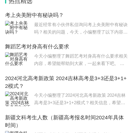
热点精选
考上央美附中有秘诀吗？
最近经常有小伙伴私信询问考上央美附中有秘诀
吗？相关的问题，今天，小编整理了以下内容，
希望可以对大家有所帮助。 “每次看到这种中国
舞蹈艺考对身高有什么要求
式素描，我就想死，我觉得我宁可一辈子不
画。”陈丹青，曾出一句惊世骇
今天小编整理了舞蹈艺考对身高有什么要求相关
内容，希望能帮助到大家，一起来看下吧。 初
中艺考舞蹈生要求：舞蹈艺考文化课分数线一般
2024河北高考新政策 2024吉林高考是3+3还是3+1+
来讲，在大部分省份，舞蹈表演、舞蹈学、舞蹈
2模式？
编导专业统考合格分数
今天小编整理了2024河北高考新政策 2024吉林
高考是3+3还是3+1+2模式？相关信息，希望在
这方面能够更好的大家。 河北2024单招政策如
新疆文科考生人数（新疆高考报名时间2024年具体
下： 单独招生是教育部为进一步完善具有中国
时间）
特色的高等职