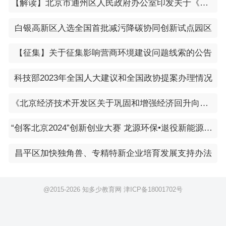
【解读】北京市通州区人民政府办公室印发关于《北京市积极应对疫情影响助企纾困的若干措施》落实指引的通知（通政办发〔2022〕26号）
白银高新区入选全国首批减污降碳协同创新试点园区
【征集】关于征集影响营商环境建设问题线索的公告
科技部2023年全国人大建议和全国政协提案办理情况
《北京经济技术开发区关于巩固和增强经济回升向好态势的若干措施》
“创客北京2024”创新创业大赛 龙源环保•退役新能源装备资源化专项赛 项目征集通知
昌平区加快独角兽、专精特新企业培育发展支持办法
@2015-
2026 知多少教育网
津ICP备18001702号