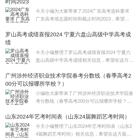
时间2023
为五项：形体观察，芭
今天小编为大家带来了2024广东高考选科要求
广东高考填志愿时间和截止时间2023，希望能
帮助到大家，一起来看看吧！ 2024年广东高考
罗山高考成绩喜报2024 宁夏六盘山高级中学高考成
招生选科要求如下： 一、物理类考生专业可选
绩
择范围更大
今天小编整理了罗山高考成绩喜报2024 宁夏六
盘山高级中学高考成绩相关信息，希望在这方面
能够更好的大家。 宁夏六盘山高级中学2022年
广州涉外经济职业技术学院春考分数线（春季高考2
高考成绩：宁夏六盘山高中有1925名学生参加
00分可以报哪所学校？）
高考，本科上线1845人，上
小编给大家带来了广州涉外经济职业技术学院春
考分数线（春季高考200分可以报哪所学校？）
相关文章，一起来看一下吧。 178分。广州涉外
山东2024年艺考时间表（山东24届舞蹈艺考时间）
经济职业技术学院经广东省人民政府批准、教育
部备案的民办全日制普
今天小编整理了山东2024年艺考时间表（山东2
4届舞蹈艺考时间）相关信息，希望在这方面能