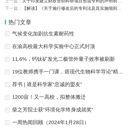
上一篇：
关于印发建立财政资助科研项目形成专利的声明制度实施方案的通知（国知发运字〔2024〕3号）
县（市、区）人民政府印发，并报国家知识产权局知
下一篇：
【解读】《关于施行修改后的专利法及其实施细则相关审查业务处理的过渡办法》解读
识产权运用促进司备案。要将试点示范工作纳入地方
热门文章
政府重要议事日程，加强组织领导和条件保障，加快
气候变化加剧抗生素耐药性
推动试点示范工作和专利转化运用专项行动各项任务
落地落实，不断提升地方知识产权治理能力和治理效
在渝高校最大科学实验中心正式封顶
能，确保试点示范工作取得实效，为知识产权强国建
11.6%，钙钛矿发光二极管外量子效率被刷新
设提供有力支撑。
19位教师携手一门课，搭现代生物科学导论“精神骨架”
特此通知。
荐书 | 谁是科学家“忠诚的盟友”
附件：1. 国家知识产权强市建设示范城市名单
1200亩！又一高校，拟整体搬迁
2. 国家知识产权强市建设试点城市名单
柴之芳院士获“环境化学终身成就奖”
3. 国家知识产权强县建设示范县名单
一周热闻回顾（2024年1月28日）