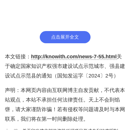
（2021—2035年）》、《“十四五”国家知识产权保
护和运用规划》以及《专利转化运用专项行动方案
（2023—2025年）》任务部署，以开展知识产权强
国建设试点示范工作为重要抓手，加强工作指导和资
点击展开全文
源投入，与相关城市建立强市共建机制，与相关县
（市、区）建立联系指导工作机制，指导城市和县
本文链接：
http://knowith.com/news-7-55.html
关
（市、区）制定试点示范工作方案，层层分解任务、
于确定国家知识产权强市建设试点示范城市、强县建
逐级压实责任，实现省市联动、全域行动，打造区域
设试点示范县的通知（国知发运字〔2024〕2号）
知识产权工作高地，引领带动全省知识产权高质量发
声明：本网页内容由互联网博主自发贡献，不代表本
展。
站观点，本站不承担任何法律责任。天上不会到馅
各有关城市和县（市、区）要在省（自治区、直
饼，请大家谨防诈骗！若有侵权等问题请及时与本网
辖市）知识产权局指导下，优化完善试点示范工作方
联系，我们将在第一时间删除处理。
案，明确任务分工，自批复之日起2个月内由城市和