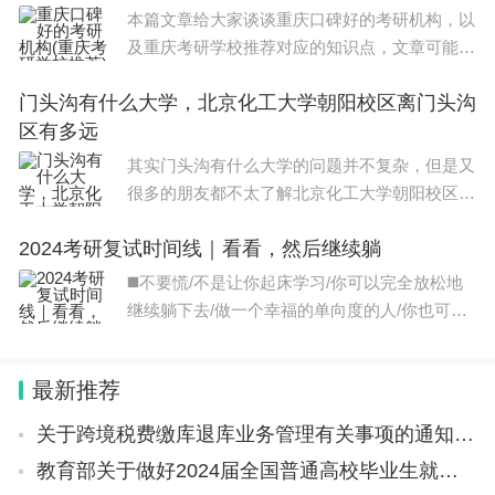
现实案例，通过案例分析来巩固知识。下
本篇文章给大家谈谈重庆口碑好的考研机构，以
及重庆考研学校推荐对应的知识点，文章可能有
点长，但是希望大家可以阅读完，增长自己的知
门头沟有什么大学，北京化工大学朝阳校区离门头沟
识，最重要的是希望对各位有所帮助，可以解决
区有多远
了您的问题，不要忘了收藏本站喔。本文目录
其实门头沟有什么大学的问题并不复杂，但是又
很多的朋友都不太了解北京化工大学朝阳校区离
门头沟区有多远，因此呢，今天小编就来为大家
2024考研复试时间线｜看看，然后继续躺
分享门头沟有什么大学的一些知识，希望可以帮
助到大家，下面我们一起来看看这个问题
◼️不要慌/不是让你起床学习/你可以完全放松地
继续躺下去/做一个幸福的单向度的人/你也可以
放心的去找实习/做一个螺丝钉/咱们只是简单的
给大家一点安全感/比如你要如何安排你接下来
最新推荐
的时间/又有哪些需
关于跨境税费缴库退库业务管理有关事项的通知（银发〔2024〕4号）
教育部关于做好2024届全国普通高校毕业生就业创业工作的通知（​教就业〔2023〕4号）