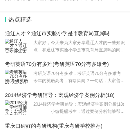
东省公务员考试公共科目笔试时间安排为2023年12月10日，具
体安排为上午9:0
热点精选
通辽人才？通辽市实验小学是市教育局直属吗
大家好，今天来为大家分享通辽人才的一些知识
点，和通辽市实验小学是市教育局直属吗的问题
解析，大家要是都明白，那么可以忽略，如果不
考研英语70分有多难(考研英语70分有多难考)
太清楚的话可以看看本篇文章，相信很大概率可
以解决您的问题，接下来我们就一起来看看吧
考研英语70分有多难，考研英语70分有多难考
今年的英语高考，有啥风向？一句话，大家普遍
感觉有点难。事实上，高考英语一直不简单，想
2014经济学考研辅导：宏观经济学案例分析(18)
要拿到135+的高分，难度相当高。倒不是难在
考的偏，而是难在出题方向上。举个例子，大家
2014经济学考研辅导：宏观经济学案例分析(18)
就明
小编提醒考生：通过案例分析能够帮助
考生更好地机身对于理论知识的把握，因此，大
重庆口碑好的考研机构(重庆考研学校推荐)
家在备考宏观经济学的相关知识，最好多看一些