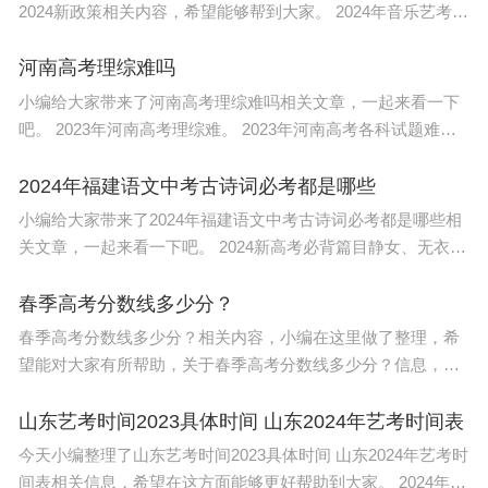
2024新政策相关内容，希望能够帮到大家。 2024年音乐艺考最
新政策如下： 1、考试内容更加注重实践技能 艺考政策可能会
更加
河南高考理综难吗
小编给大家带来了河南高考理综难吗相关文章，一起来看一下
吧。 2023年河南高考理综难。 2023年河南高考各科试题难度
总体来说与去年差不多，河南高考题目大部分都是比较难的，
尤其是河南历史
2024年福建语文中考古诗词必考都是哪些
小编给大家带来了2024年福建语文中考古诗词必考都是哪些相
关文章，一起来看一下吧。 2024新高考必背篇目静女、无衣、
离骚、涉江采芙蓉、短歌行、归园田居（其一）、拟行路难、
春江花月夜、蜀道难、梦
春季高考分数线多少分？
春季高考分数线多少分？相关内容，小编在这里做了整理，希
望能对大家有所帮助，关于春季高考分数线多少分？信息，一
起来了解一下吧！ 2023山东春季高考各院校录取分数线如下：
1、春季高考学前教育学
山东艺考时间2023具体时间 山东2024年艺考时间表
今天小编整理了山东艺考时间2023具体时间 山东2024年艺考时
间表相关信息，希望在这方面能够更好帮助到大家。 2024年山