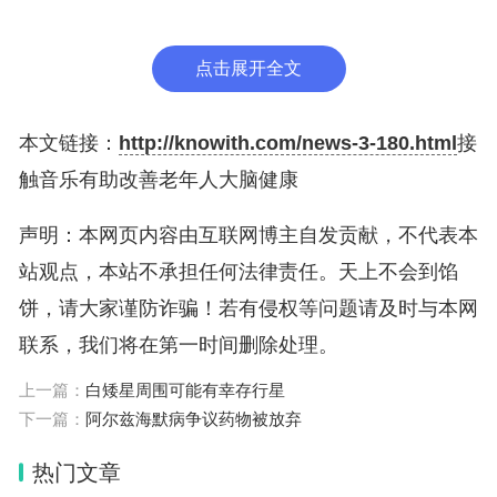
改善演奏者的记忆力关系密切。在晚年生活中继续弹
奏钢琴会带来更多好处。此外，唱歌也能更好地保持
点击展开全文
和维护大脑健康。
总体而言，接触音乐可锻炼大脑的认知储备能力。尽
本文链接：
http://knowith.com/news-3-180.html
接
管还需要更多研究来调查这种关系，但新发现表明，
触音乐有助改善老年人大脑健康
促进音乐教育将是公共卫生倡议的重要组成部分。相
声明：本网页内容由互联网博主自发贡献，不代表本
当多的证据表明，音乐团体活动对老年痴呆症患者有
站观点，本站不承担任何法律责任。天上不会到馅
好处。这一方法可作为老年人健康方案的组成部分加
饼，请大家谨防诈骗！若有侵权等问题请及时与本网
以推广，从而帮助老年人主动维护大脑健康。
联系，我们将在第一时间删除处理。
上一篇：
白矮星周围可能有幸存行星
下一篇：
阿尔兹海默病争议药物被放弃
热门文章